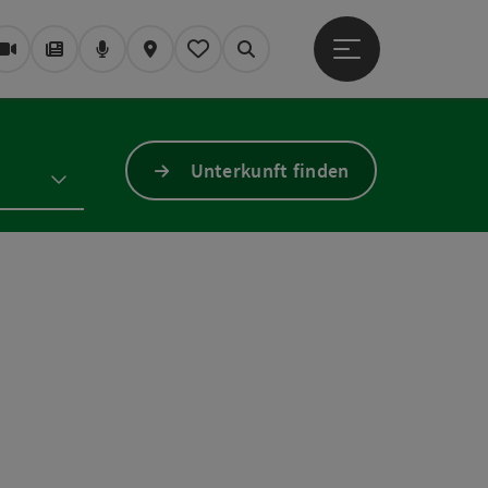
Hauptmenü öffne
Webcams
Magazin/Blog
Podcast
Karte
Mein Merkzettel
Suchen
Unterkunft finden