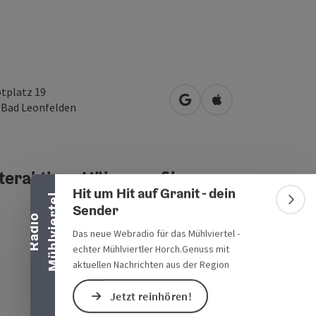
tplatz 19
in Google Maps öffnen
in Apple Maps öffn
0
Bad Leonfelden
Banner einklappen
teraktives Höhenprofil
Hit um Hit auf Granit - dein
l
Bann
Sender
R
a
d
i
o
M
ü
h
l
v
i
e
r
t
e
Das neue Webradio für das Mühlviertel -
echter Mühlviertler Horch.Genuss mit
aktuellen Nachrichten aus der Region
Jetzt reinhören!