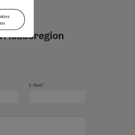
okies
en
 Urlaubsregion
E-Mail
*