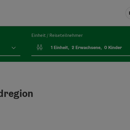
Einheit / Reiseteilnehmer
1
Einheit
,
2
Erwachsene
,
0
Kinder
Einheitenanzahl und Personenfelder
dregion