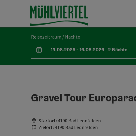
Accesskey
Accesskey
Accesskey
Accesskey
Accesskey
Accesskey
Accesskey
Accesskey
Zum Inhalt
Zur Navigation
Zum Seitenanfang
Zur Kontaktseite
Zur Suche
Zum Impressum
Zu den Hinweisen zur Bedienung der Website
Zur Startseite
[4]
[0]
[7]
[1]
[5]
[3]
[2]
[6]
Reisezeitraum / Nächte
14.08.2026
-
16.08.2026
,
2
Nächte
An- und Abreisefelder
Gravel Tour Europara
Startort:
4190 Bad Leonfelden
Zielort:
4190 Bad Leonfelden