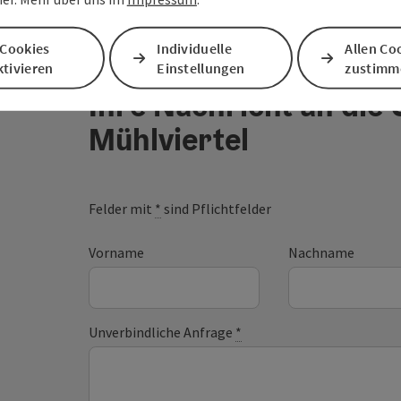
 Cookies
Individuelle
Allen Co
tivieren
Einstellungen
zustimm
Ihre Nachricht an die
Mühlviertel
Felder mit
*
sind Pflichtfelder
Vorname
Nachname
Unverbindliche Anfrage
*