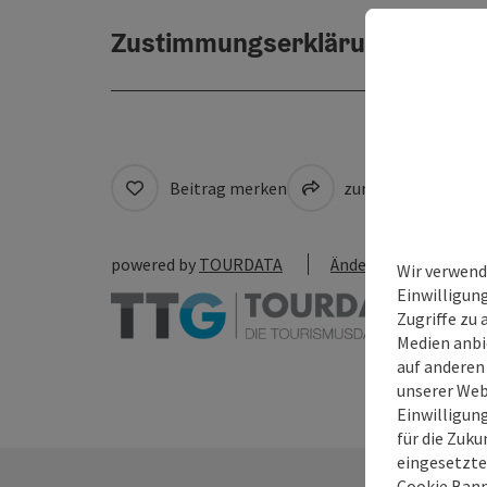
Zustimmungserklärung
Beitrag merken
zum Merkzettel
powered by
TOURDATA
Änderung vorschlag
Wir verwend
Einwilligun
Zugriffe zu 
Medien anbi
auf anderen
unserer Web
Einwilligun
für die Zuku
eingesetzte
Cookie Bann