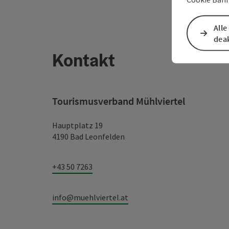
Alle
deak
Kontakt
Tourismusverband Mühlviertel
Hauptplatz 19
4190 Bad Leonfelden
+43 50 7263
info@muehlviertel.at