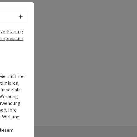
Sprachwahl - Menü öffnen
zerklärung
Impressum
ie mit Ihrer
timieren,
ür soziale
e Werbung
Verwendung
en. Ihre
it Wirkung
 diesem