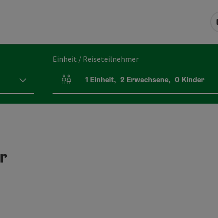
Einheit / Reiseteilnehmer
1
Einheit
,
2
Erwachsene
,
0
Kinder
Einheitenanzahl und Personenfelder
r