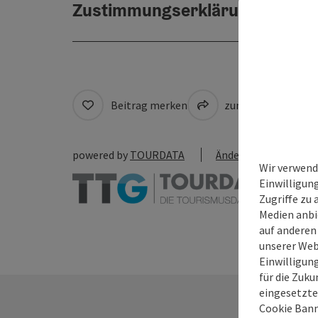
Zustimmungserklärung
Beitrag merken
zum Merkzettel
powered by
TOURDATA
Änderung vorschlag
Wir verwend
Einwilligun
Zugriffe zu 
Medien anbi
auf anderen
unserer Web
Einwilligun
für die Zuku
eingesetzte
Cookie Bann