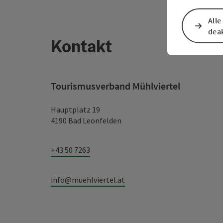
Alle
deak
Kontakt
Tourismusverband Mühlviertel
Hauptplatz 19
4190 Bad Leonfelden
+43 50 7263
info@muehlviertel.at