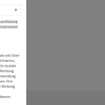
Sprachwahl - Menü öffnen
zerklärung
Impressum
ie mit Ihrer
timieren,
ür soziale
e Werbung
Verwendung
en. Ihre
it Wirkung
 diesem