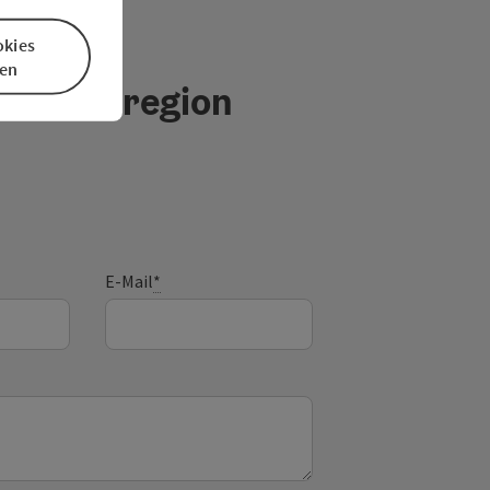
okies
en
 Urlaubsregion
E-Mail
*