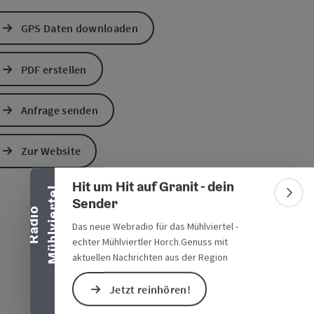
GPS Daten downloaden
PDF erstellen
Anfrage senden
Banner einklappen
Zur Website
Hit um Hit auf Granit - dein
l
Bann
Sender
R
a
d
i
o
M
ü
h
l
v
i
e
r
t
e
Das neue Webradio für das Mühlviertel -
echter Mühlviertler Horch.Genuss mit
aktuellen Nachrichten aus der Region
Jetzt reinhören!