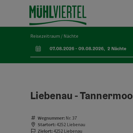
Accesskey
Accesskey
Accesskey
Accesskey
Accesskey
Accesskey
Accesskey
Accesskey
Zum Inhalt
Zur Navigation
Zum Seitenanfang
Zur Kontaktseite
Zur Suche
Zum Impressum
Zu den Hinweisen zur Bedienung der Website
Zur Startseite
[4]
[0]
[7]
[1]
[5]
[3]
[2]
[6]
Reisezeitraum / Nächte
07.08.2026
-
09.08.2026
,
2
Nächte
An- und Abreisefelder
Liebenau - Tannermoo
Wegnummer:
Nr. 37
Startort:
4252 Liebenau
Zielort:
4252 Liebenau