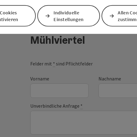
 Cookies
Individuelle
Allen Co
tivieren
Einstellungen
zustimm
Ihre Nachricht an die
Mühlviertel
Felder mit
*
sind Pflichtfelder
Vorname
Nachname
Unverbindliche Anfrage
*