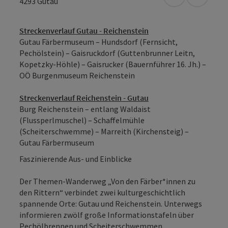
in Google Map
in Apple
4293
Gutau
Streckenverlauf Gutau - Reichenstein
Gutau Färbermuseum – Hundsdorf (Fernsicht,
Pechölstein) – Gaisruckdorf (Guttenbrunner Leitn,
Kopetzky-Höhle) – Gaisrucker (Bauernführer 16. Jh.) –
OÖ Burgenmuseum Reichenstein
Streckenverlauf Reichenstein - Gutau
Burg Reichenstein – entlang Waldaist
(Flussperlmuschel) – Schaffelmühle
(Scheiterschwemme) – Marreith (Kirchensteig) –
Gutau Färbermuseum
Faszinierende Aus- und Einblicke
Der Themen-Wanderweg „Von den Färber*innen zu
den Rittern“ verbindet zwei kulturgeschichtlich
spannende Orte: Gutau und Reichenstein. Unterwegs
informieren zwölf große Informationstafeln über
Pechölbrennen und Scheiterschwemmen,