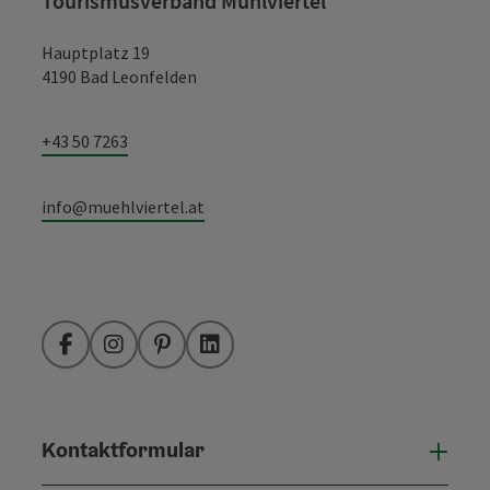
Tourismusverband Mühlviertel
Hauptplatz 19
4190 Bad Leonfelden
+43 50 7263
info@muehlviertel.at
Facebook
Instagram
Pinterest
LinkedIn
Kontaktformular
Konta