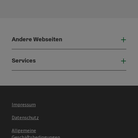
Andere Webseiten
Ande
Services
Serv
Impressum
Datenschutz
Allgemeine
Geschäftsbedingungen