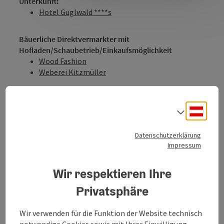
Unterkunft:
Hotel Guglwald ****s
Bäuerliche Direktvermarkter mit
Hofladen/Schaubetrieb/Einkaufsmöglichkeit
Wood Fashion
Weberei Kitzmüller
Deuts
Sprach
Tour und Routeninformationen
Datenschutzerklärung
Impressum
Anreise/Lage
Wir respektieren Ihre
Privatsphäre
Preise
Wir verwenden für die Funktion der Website technisch
notwendige Cookies sowie mit Ihrer Einwilligung