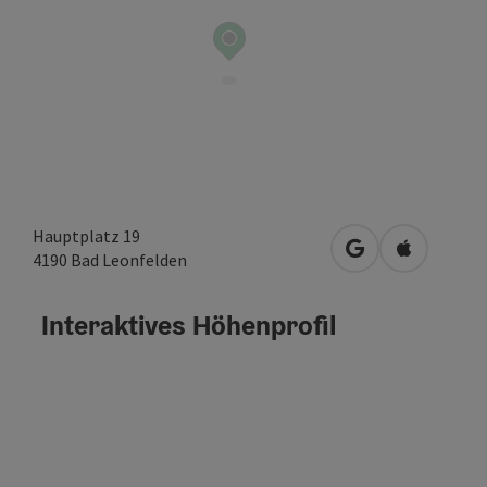
Hauptplatz 19
in Google Maps 
in Apple M
4190
Bad Leonfelden
Interaktives Höhenprofil