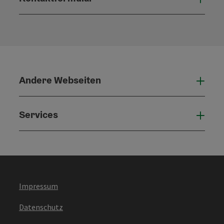
Konta
Andere Webseiten
Ande
Services
Serv
Impressum
Datenschutz