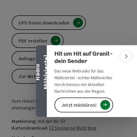
GPS Daten downloaden
Banner einklappen
PDF erstellen
Hit um Hit auf Granit -
l
Anfrage senden
Bann
dein Sender
R
a
d
i
o
M
ü
h
l
v
i
e
r
t
e
Das neue Webradio für das
Zur Website
Mühlviertel - echter Mühlviertler
Horch.Genuss mit aktuellen
Nachrichten aus der Region
Vom Hotel Guglwald ausgehend wandern Sie zur
Jetzt reinhören!
ehemaligen Schmiede an der Steinernen Mühl.
Markierung
: mit der Nr. V2
Kartendownload
:
V2 Steinerne Mühl Weg