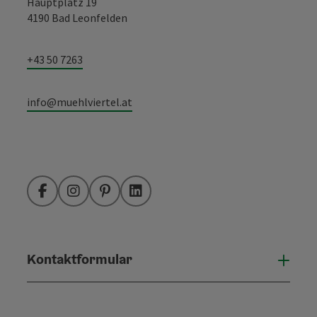
Hauptplatz 19
4190 Bad Leonfelden
+43 50 7263
info@muehlviertel.at
Facebook
Instagram
Pinterest
LinkedIn
Kontaktformular
Konta