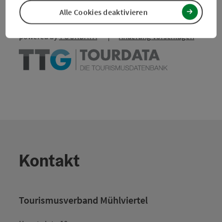
PDF erstellen
Alle Cookies deaktivieren
powered by
TOURDATA
Änderung vorschlagen
Kontakt
Tourismusverband Mühlviertel