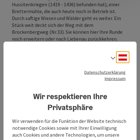
Hussitenkriegen (1419 - 1436) befunden hat), einer
Brettermühle, die auch heute noch in Betrieb ist.
Durch saftige Wiesen und Wälder geht es weiter. Ein
Stück weit deckt sich der Weg mit dem
Brockenbergweg (Nr.33). Sie können hier Ihre Runde
noch erweitern oder nach Liebenau zurückkehren.
...
Deuts
Sprach
Beschreibung vollständig anzeigen
Datenschutzerklärung
Impressum
Wir respektieren Ihre
Tour und Routeninformationen
Privatsphäre
Öffnungszeiten
Wir verwenden für die Funktion der Website technisch
notwendige Cookies sowie mit Ihrer Einwilligung
auch Cookies und andere Technologien, um unsere
Anreise/Lage