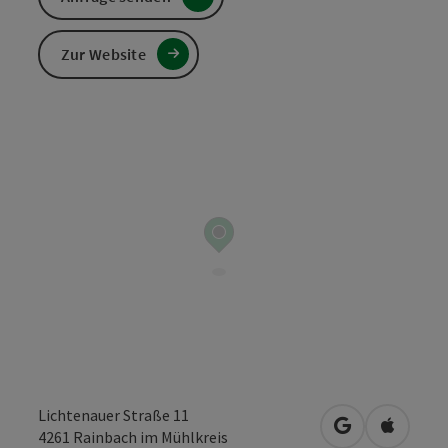
Zur Website
Lichtenauer Straße 11
in Google Map
in Apple
4261
Rainbach im Mühlkreis