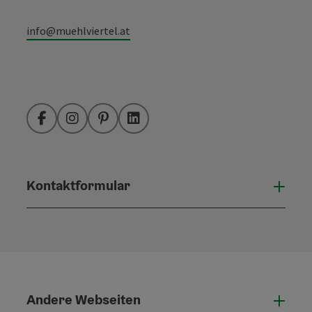
info@muehlviertel.at
Facebook
Instagram
Pinterest
LinkedIn
Kontaktformular
Konta
Andere Webseiten
Ande