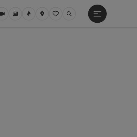
Hauptmenü öffne
Webcams
Magazin/Blog
Podcast
Karte
Mein Merkzettel
Suchen