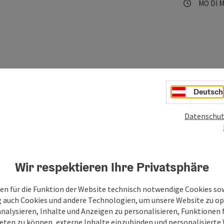
Öffnung
Mon
D
MO
DI
M
Deutsch
Datenschut
Wir respektieren Ihre Privatsphäre
Ihre Nachricht an die
en für die Funktion der Website technisch notwendige Cookies sow
g auch Cookies und andere Technologien, um unsere Website zu op
Mühlviertel
analysieren, Inhalte und Anzeigen zu personalisieren, Funktionen f
eten zu können, externe Inhalte einzubinden und personalisiert