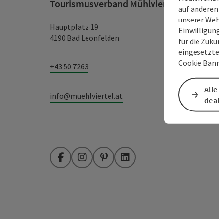
Tourismusverband Mühlviertel
auf anderen
unserer Web
Hauptplatz 19
Einwilligun
4190 Bad Leonfelden
für die Zuku
eingesetzte
Cookie Bann
+43 50 7263
Alle
info@muehlviertel.at
deak
Facebook
Instagram
Pinterest
LinkedIn