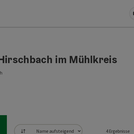
 Hirschbach im Mühlkreis
ch
4
Ergebnisse
Sortierung