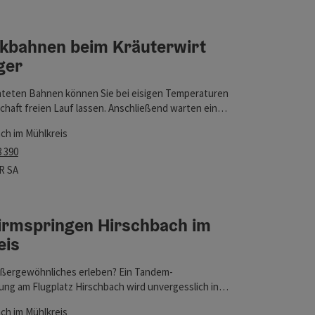
feinert werden kann. Die Ergebnisse in der Liste werden durch 
ckbahnen beim Kräuterwirt
zinger
nen
ger
hteten Bahnen können Sie bei eisigen Temperaturen
chaft freien Lauf lassen. Anschließend warten ein
tl, gebackene Knödel oder sonstige
ch im Mühlkreis
mankerl auf Sieger und Verlierer. Mittwoch bis Samstag
8 390
sätzlich jeden 3. Sonntag im Monat ab 10 Uhr Gruppen
ßerhalb der Öffnungszeiten möglich
szeiten
woch geöffnet
onnerstag geöffnet
Freitag geöffnet
Samstag geöffnet
R
SA
hirmspringen Hirschbach im
lkreis
nen
eis
ußergewöhnliches erleben? Ein Tandem-
ung am Flugplatz Hirschbach wird unvergesslich in
eiben...
ch im Mühlkreis