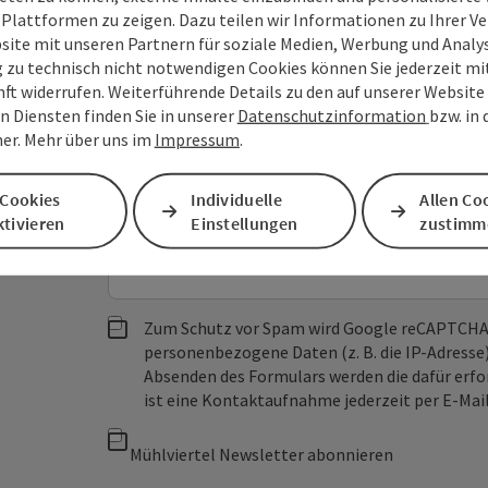
 Plattformen zu zeigen. Dazu teilen wir Informationen zu Ihrer 
site mit unseren Partnern für soziale Medien, Werbung und Analys
Felder mit
*
sind Pflichtfelder
g zu technisch nicht notwendigen Cookies können Sie jederzeit m
nft widerrufen. Weiterführende Details zu den auf unserer Website
Vorname
Nachname
n Diensten finden Sie in unserer
Datenschutzinformation
bzw. in
er. Mehr über uns im
Impressum
.
Unverbindliche Anfrage
*
 Cookies
Individuelle
Allen Co
tivieren
Einstellungen
zustimm
Zum Schutz vor Spam wird Google reCAPTCHA
personenbezogene Daten (z. B. die IP-Adresse
Absenden des Formulars werden die dafür erfor
ist eine Kontaktaufnahme jederzeit per E-Ma
Mühlviertel Newsletter abonnieren