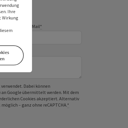
Verwendung
en. Ihre
it Wirkung
E-Mail
*
 diesem
okies
en
 verwendet. Dabei können
) an Google übermittelt werden. Mit dem
derlichen Cookies akzeptiert. Alternativ
il möglich – ganz ohne reCAPTCHA.
*