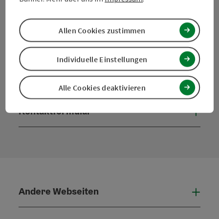
info@muehlviertel.at
Allen Cookies zustimmen
Individuelle Einstellungen
Facebook
Instagram
Pinterest
LinkedIn
Alle Cookies deaktivieren
Kontaktformular
Konta
Andere Webseiten
Ande