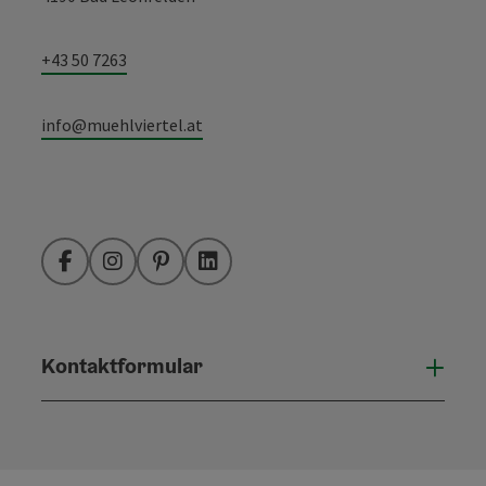
+43 50 7263
info@muehlviertel.at
Facebook
Instagram
Pinterest
LinkedIn
Kontaktformular
Konta