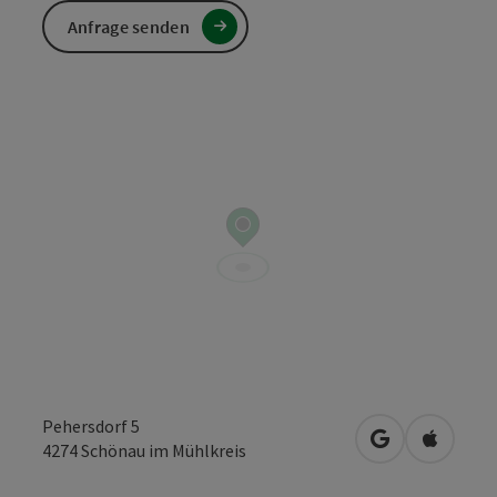
Anfrage senden
Pehersdorf 5
in Google Map
in Apple
4274
Schönau im Mühlkreis