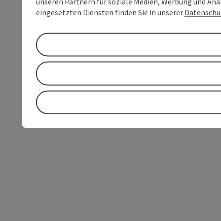
unseren Partnern für soziale Medien, Werbung und Anal
eingesetzten Diensten finden Sie in unserer
Datenschu