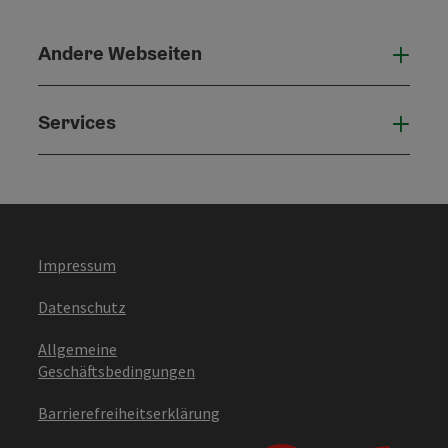
Andere Webseiten
Ande
Services
Serv
Impressum
Datenschutz
Allgemeine
Geschäftsbedingungen
Barrierefreiheitserklärung