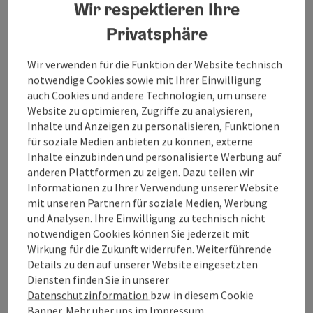
Wir respektieren Ihre
Eignung
Privatsphäre
Wir verwenden für die Funktion der Website technisch
Barrierefreiheit
notwendige Cookies sowie mit Ihrer Einwilligung
auch Cookies und andere Technologien, um unsere
Website zu optimieren, Zugriffe zu analysieren,
Inhalte und Anzeigen zu personalisieren, Funktionen
für soziale Medien anbieten zu können, externe
Beitrag merken
Inhalte einzubinden und personalisierte Werbung auf
Beitrag drucken
anderen Plattformen zu zeigen. Dazu teilen wir
Informationen zu Ihrer Verwendung unserer Website
zum Merkzettel
In der Nähe
mit unseren Partnern für soziale Medien, Werbung
und Analysen. Ihre Einwilligung zu technisch nicht
PDF erstellen
notwendigen Cookies können Sie jederzeit mit
Wirkung für die Zukunft widerrufen. Weiterführende
Details zu den auf unserer Website eingesetzten
powered by
TOURDATA
Änderung vorschlagen
Diensten finden Sie in unserer
Datenschutzinformation
bzw. in diesem Cookie
Banner. Mehr über uns im
Impressum
.