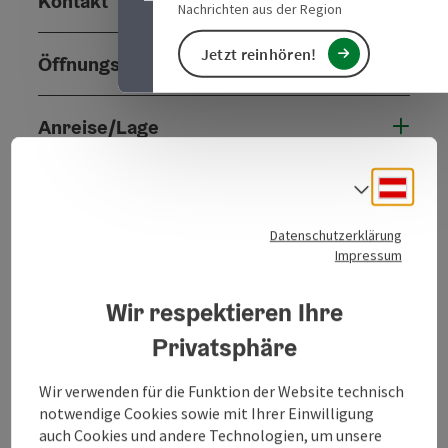
Kontakt
Nachrichten aus der Region
Jetzt reinhören!
Öffnungszeiten
Anreise/Lage
Deuts
Eignung
Sprach
Datenschutzerklärung
Barrierefreiheit
Impressum
Wir respektieren Ihre
Privatsphäre
Beitrag merken
Beitrag drucken
Wir verwenden für die Funktion der Website technisch
notwendige Cookies sowie mit Ihrer Einwilligung
zum Merkzettel
In der Nähe
auch Cookies und andere Technologien, um unsere