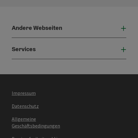
Andere Webseiten
Ande
Services
Serv
Impressum
Datenschutz
Allgemeine
Geschäftsbedingungen