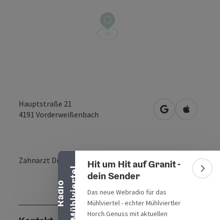
Hauptstraße 21
in Google Maps
in Apple 
4191
Vorderweißenbach
Banner einklappen
Zahnarzt Dr. Josef Mario Langes
Hit um Hit auf Granit -
l
Bann
dein Sender
R
a
d
i
o
M
ü
h
l
v
i
e
r
t
e
Das neue Webradio für das
Mühlviertel - echter Mühlviertler
Horch.Genuss mit aktuellen