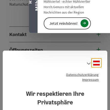
Mühlviertel - echter Mühlviertler
Naturschutzgebiet.
Horch.Genuss mit aktuellen
Nachrichten aus der Region
Jetzt reinhören!
Kontakt
Öffnungszeiten
Deuts
Sprach
Anreise/Lage
Datenschutzerklärung
Impressum
Eignung
Wir respektieren Ihre
Barrierefreiheit
Privatsphäre