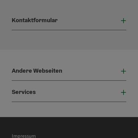
Kontaktformular
Konta
Andere Webseiten
Ande
Services
Serv
Impressum