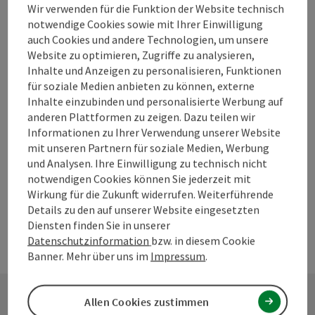
Wir verwenden für die Funktion der Website technisch
notwendige Cookies sowie mit Ihrer Einwilligung
auch Cookies und andere Technologien, um unsere
Beitrag merken
Beitrag drucken
Website zu optimieren, Zugriffe zu analysieren,
Inhalte und Anzeigen zu personalisieren, Funktionen
zum Merkzettel
In der Nähe
für soziale Medien anbieten zu können, externe
Inhalte einzubinden und personalisierte Werbung auf
PDF erstellen
anderen Plattformen zu zeigen. Dazu teilen wir
Informationen zu Ihrer Verwendung unserer Website
mit unseren Partnern für soziale Medien, Werbung
powered by
TOURDATA
Änderung vorschlagen
und Analysen. Ihre Einwilligung zu technisch nicht
notwendigen Cookies können Sie jederzeit mit
Wirkung für die Zukunft widerrufen. Weiterführende
Details zu den auf unserer Website eingesetzten
Diensten finden Sie in unserer
Datenschutzinformation
bzw. in diesem Cookie
Banner. Mehr über uns im
Impressum
.
Allen Cookies zustimmen