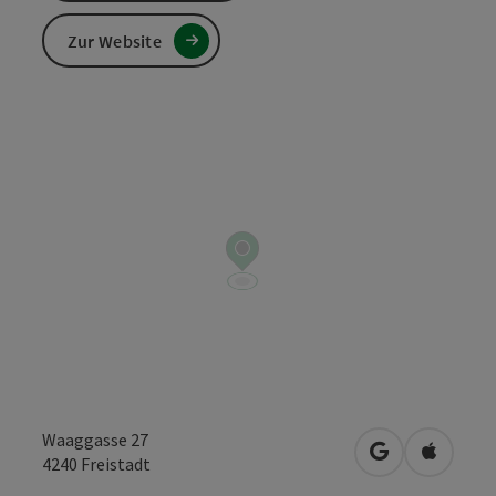
Zur Website
Waaggasse 27
in Google Map
in Apple
4240
Freistadt