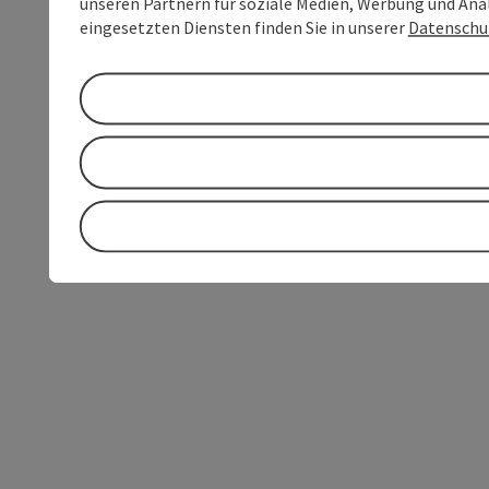
unseren Partnern für soziale Medien, Werbung und Anal
eingesetzten Diensten finden Sie in unserer
Datenschu