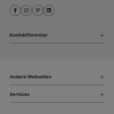
Facebook
Instagram
Pinterest
LinkedIn
Kontaktformular
Konta
Andere Webseiten
Ande
Services
Serv