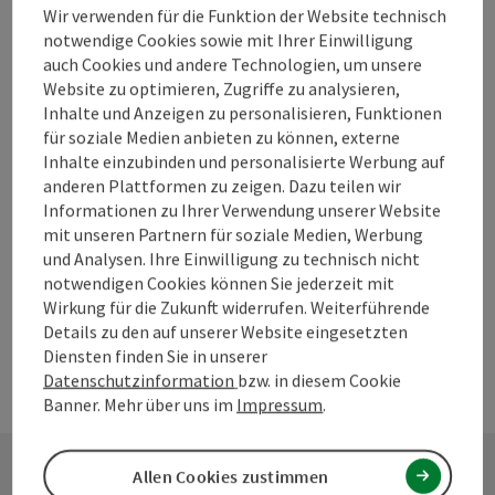
Wir verwenden für die Funktion der Website technisch
notwendige Cookies sowie mit Ihrer Einwilligung
auch Cookies und andere Technologien, um unsere
Beitrag merken
Beitrag drucken
Website zu optimieren, Zugriffe zu analysieren,
Inhalte und Anzeigen zu personalisieren, Funktionen
zum Merkzettel
In der Nähe
für soziale Medien anbieten zu können, externe
Inhalte einzubinden und personalisierte Werbung auf
PDF erstellen
anderen Plattformen zu zeigen. Dazu teilen wir
Informationen zu Ihrer Verwendung unserer Website
mit unseren Partnern für soziale Medien, Werbung
powered by
TOURDATA
Änderung vorschlagen
und Analysen. Ihre Einwilligung zu technisch nicht
notwendigen Cookies können Sie jederzeit mit
Wirkung für die Zukunft widerrufen. Weiterführende
Details zu den auf unserer Website eingesetzten
Diensten finden Sie in unserer
Datenschutzinformation
bzw. in diesem Cookie
Banner. Mehr über uns im
Impressum
.
Allen Cookies zustimmen