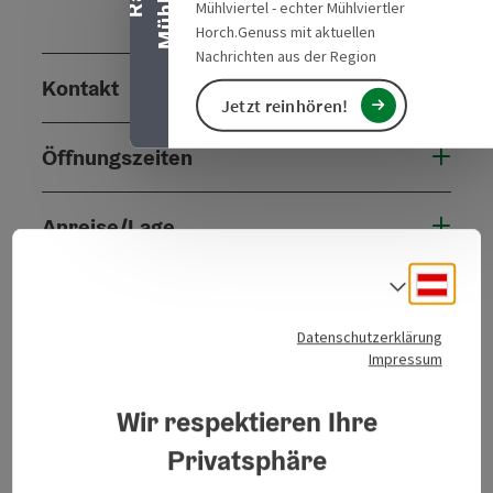
Mühlviertel - echter Mühlviertler
Horch.Genuss mit aktuellen
Nachrichten aus der Region
Kontakt
Jetzt reinhören!
Öffnungszeiten
Anreise/Lage
Deuts
Sprach
Eignung
Datenschutzerklärung
Impressum
Barrierefreiheit
Wir respektieren Ihre
Mehr Entdecken
Privatsphäre