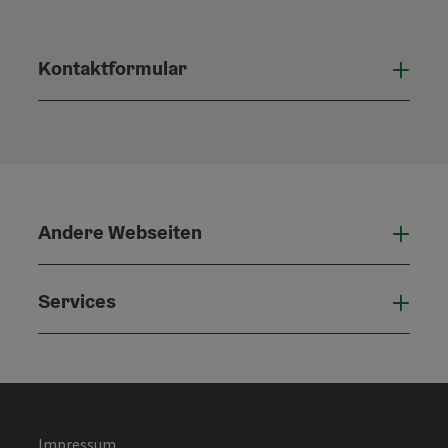
Kontaktformular
Konta
Andere Webseiten
Ande
Services
Serv
Impressum