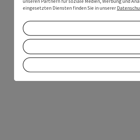
unseren Partnern für soziale Medien, Werbung und Anal
eingesetzten Diensten finden Sie in unserer
Datenschu