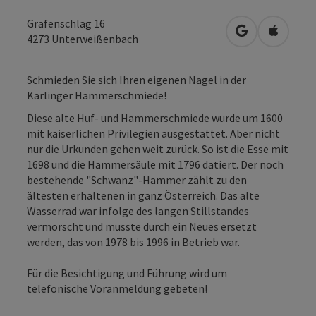
Grafenschlag 16
in Google Map
in Apple
4273
Unterweißenbach
Schmieden Sie sich Ihren eigenen Nagel in der
Karlinger Hammerschmiede!
Diese alte Huf- und Hammerschmiede wurde um 1600
mit kaiserlichen Privilegien ausgestattet. Aber nicht
nur die Urkunden gehen weit zurück. So ist die Esse mit
1698 und die Hammersäule mit 1796 datiert. Der noch
bestehende "Schwanz"-Hammer zählt zu den
ältesten erhaltenen in ganz Österreich. Das alte
Wasserrad war infolge des langen Stillstandes
vermorscht und musste durch ein Neues ersetzt
werden, das von 1978 bis 1996 in Betrieb war.
Für die Besichtigung und Führung wird um
telefonische Voranmeldung gebeten!