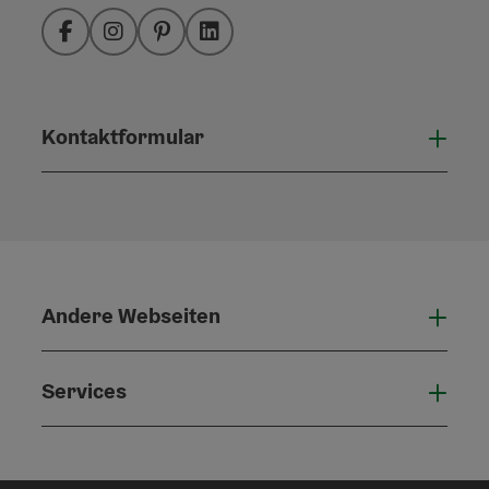
Facebook
Instagram
Pinterest
LinkedIn
Kontaktformular
Konta
Andere Webseiten
Ande
Services
Serv