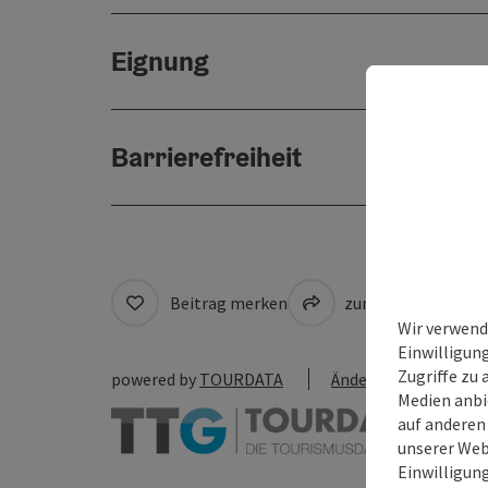
Eignung
Barrierefreiheit
Beitrag merken
zum Merkzettel
Wir verwend
Einwilligun
Zugriffe zu 
powered by
TOURDATA
Änderung vorschlag
Medien anbi
auf anderen
unserer Web
Einwilligun