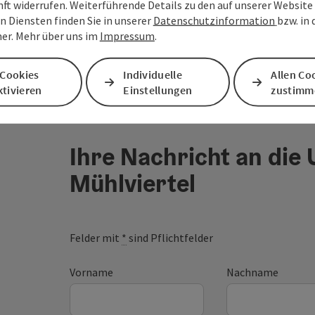
nft widerrufen. Weiterführende Details zu den auf unserer Website
n Diensten finden Sie in unserer
Datenschutzinformation
bzw. in
er. Mehr über uns im
Impressum
.
 Cookies
Individuelle
Allen Co
tivieren
Einstellungen
zustimm
Ihre Nachricht an die
Mühlviertel
Felder mit
*
sind Pflichtfelder
Vorname
Nachname