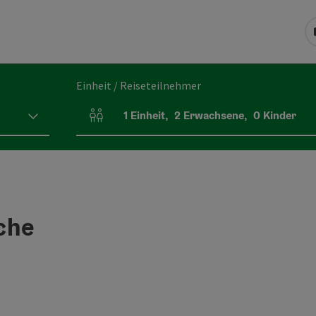
Einheit / Reiseteilnehmer
1
Einheit
,
2
Erwachsene
,
0
Kinder
Einheitenanzahl und Personenfelder
che