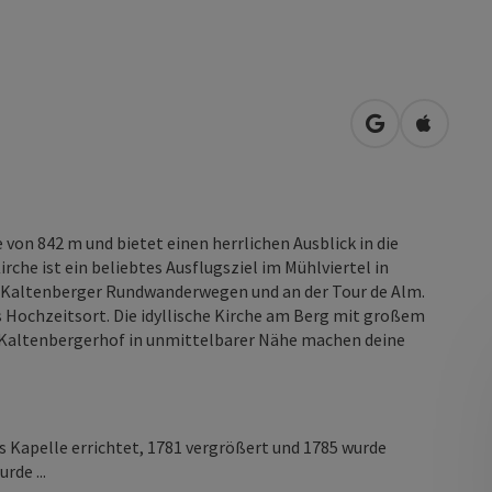
in Google Map
in Apple
 von 842 m und bietet einen herrlichen Ausblick in die
irche ist ein beliebtes Ausflugsziel im Mühlviertel in
 Kaltenberger Rundwanderwegen und an der Tour de Alm.
s Hochzeitsort. Die idyllische Kirche am Berg mit großem
 Kaltenbergerhof in unmittelbarer Nähe machen deine
ls Kapelle errichtet, 1781 vergrößert und 1785 wurde
rde ...