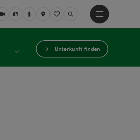
Hauptmenü öffne
Webcams
Magazin/Blog
Podcast
Karte
Mein Merkzettel
Suchen
Unterkunft finden