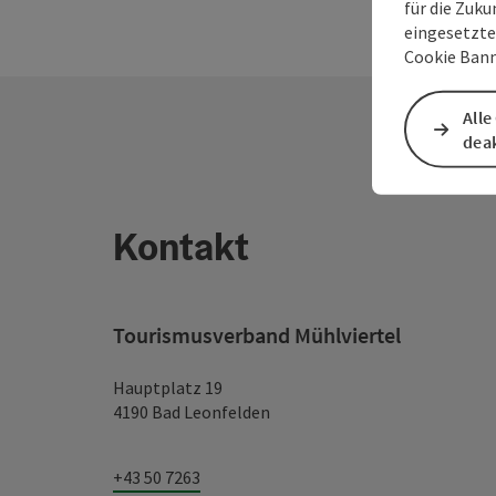
für die Zuku
eingesetzte
Cookie Bann
Alle
deak
Kontakt
Tourismusverband Mühlviertel
Hauptplatz 19
4190 Bad Leonfelden
+43 50 7263