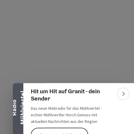
s öffnen
 Maps öffnen
Banner einklappen
Hit um Hit auf Granit - dein
l
Bann
Sender
R
a
d
i
o
M
ü
h
l
v
i
e
r
t
e
Das neue Webradio für das Mühlviertel -
echter Mühlviertler Horch.Genuss mit
aktuellen Nachrichten aus der Region