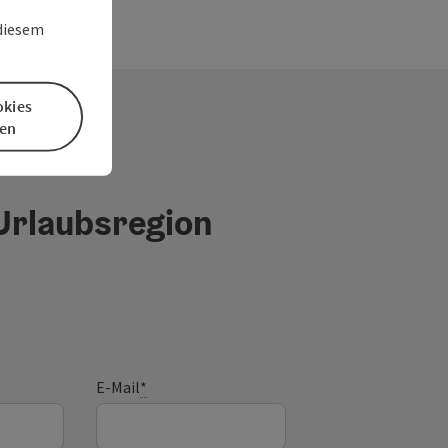
 diesem
okies
en
 Urlaubsregion
E-Mail
*