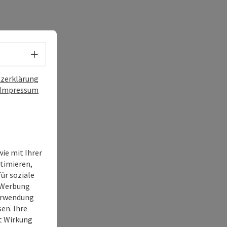
Sprachwahl - Menü öffnen
zerklärung
Impressum
ie mit Ihrer
timieren,
ür soziale
e Werbung
Verwendung
en. Ihre
it Wirkung