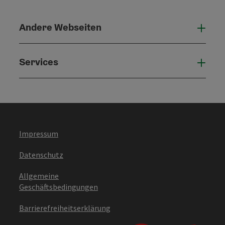
Andere Webseiten
Ande
Services
Serv
Impressum
Datenschutz
Allgemeine
Geschäftsbedingungen
Barrierefreiheitserklärung