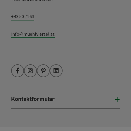
+43 50 7263
info@muehlviertel.at
Facebook
Instagram
Pinterest
LinkedIn
Kontaktformular
Konta