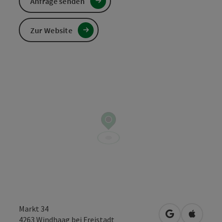
Anfrage senden
Zur Website
Markt 34
in Google Map
in Apple
4263
Windhaag bei Freistadt