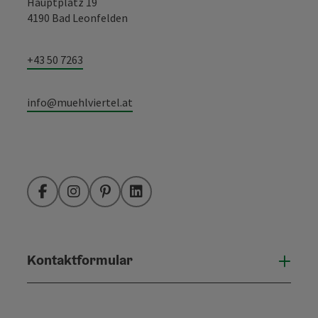
Hauptplatz 19
4190 Bad Leonfelden
+43 50 7263
info@muehlviertel.at
Facebook
Instagram
Pinterest
LinkedIn
Kontaktformular
Konta