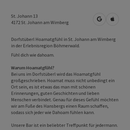
St. Johann 13
in Google Map
in Apple
4172
St. Johann am Wimberg
Dorfstüberl Hoamatgfühl in St. Johann am Wimberg
in der Erlebnisregion Böhmerwald.
Fühl dich wie dahoam.
Warum Hoamatgfühl?
Bei uns im Dorfstüberl wird das Hoamatgfühl
großgeschrieben. Hoamat muss nicht unbedingt ein
Ort sein, es ist etwas das man mit schönen
Erinnerungen, guten Geschichten und lieben
Menschen verbindet. Genau für dieses Gefühl möchten
wir am Fuße des Hansbergs einen Raum schaffen,
sodass sich jeder wie Dahoam fühlen kann.
Unsere Bar ist ein beliebter Treffpunkt für jedermann.