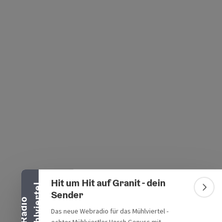
s öffnen
 Maps öffnen
Banner einklappen
Hit um Hit auf Granit - dein
l
Bann
Sender
R
a
d
i
o
M
ü
h
l
v
i
e
r
t
e
Das neue Webradio für das Mühlviertel -
echter Mühlviertler Horch.Genuss mit