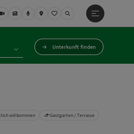
Hauptmenü öffne
Webcams
Magazin/Blog
Podcast
Karte
Mein Merkzettel
Suchen
Unterkunft finden
rzlich willkommen
Gastgarten / Terrasse