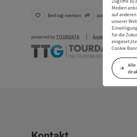
Zugriffe zu 
Medien anbi
auf anderen
Beitrag merken
zum Merkzettel
unserer Web
Einwilligun
für die Zuku
powered by
TOURDATA
Änderung vorschlag
eingesetzte
Cookie Bann
Alle
deak
Kontakt