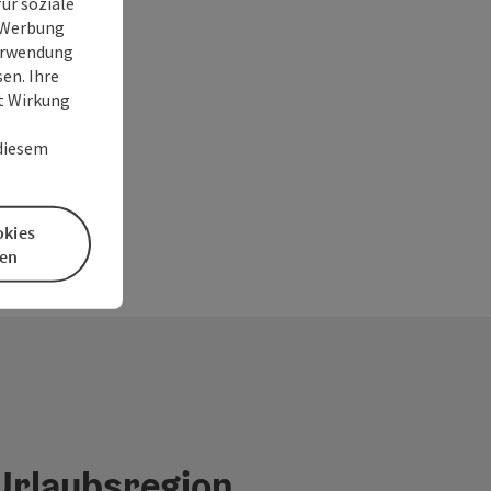
ür soziale
e Werbung
Verwendung
en. Ihre
it Wirkung
 diesem
okies
en
 Urlaubsregion