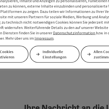
analysieren, Inhalte und Anzeigen zu personalisieren, Funktionen f
eten zu können, externe Inhalte einzubinden und personalisiert
 Plattformen zu zeigen. Dazu teilen wir Informationen zu Ihrer 
PDF erstellen
Beitrag drucken
In der Nähe
site mit unseren Partnern für soziale Medien, Werbung und Analys
g zu technisch nicht notwendigen Cookies können Sie jederzeit m
nft widerrufen. Weiterführende Details zu den auf unserer Website
en
n Diensten finden Sie in unserer
Datenschutzinformation
bzw. in
er. Mehr über uns im
Impressum
.
 Cookies
Individuelle
Allen Co
tivieren
Einstellungen
zustimm
Ihre Nachricht an die