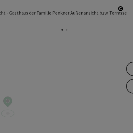
fnen
Copy