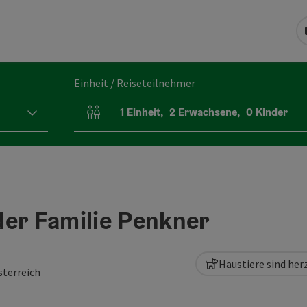
Einheit / Reiseteilnehmer
1
Einheit
,
2
Erwachsene
,
0
Kinder
Einheitenanzahl und Personenfelder
der Familie Penkner
Haustiere sind he
sterreich