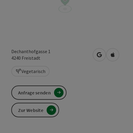
Dechanthofgasse 1
in Google Maps
in Apple 
4240
Freistadt
Vegetarisch
Anfrage senden
Zur Website