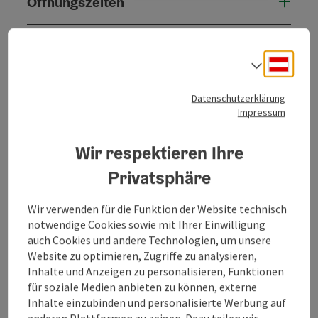
Öffnungszeiten
Küche
Deuts
Sprach
Ausstattung
Datenschutzerklärung
Impressum
Preise
Wir respektieren Ihre
Privatsphäre
Anreise/Lage
Wir verwenden für die Funktion der Website technisch
Eignung
notwendige Cookies sowie mit Ihrer Einwilligung
auch Cookies und andere Technologien, um unsere
Website zu optimieren, Zugriffe zu analysieren,
Barrierefreiheit
Inhalte und Anzeigen zu personalisieren, Funktionen
für soziale Medien anbieten zu können, externe
Inhalte einzubinden und personalisierte Werbung auf
Meine Betriebe
anderen Plattformen zu zeigen. Dazu teilen wir