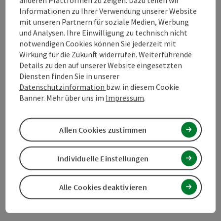
Informationen zu Ihrer Verwendung unserer Website
mit unseren Partnern für soziale Medien, Werbung
Mehr Entdecken
und Analysen. Ihre Einwilligung zu technisch nicht
notwendigen Cookies können Sie jederzeit mit
Wirkung für die Zukunft widerrufen. Weiterführende
Details zu den auf unserer Website eingesetzten
Diensten finden Sie in unserer
Datenschutzinformation
bzw. in diesem Cookie
Beitrag merken
Beitrag drucken
Banner. Mehr über uns im
Impressum
.
zum Merkzettel
In der Nähe
Allen Cookies zustimmen
PDF erstellen
Individuelle Einstellungen
powered by
TOURDATA
Änderung vorschlagen
Alle Cookies deaktivieren