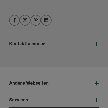
Facebook
Instagram
Pinterest
LinkedIn
Kontaktformular
Konta
Andere Webseiten
Ande
Services
Serv