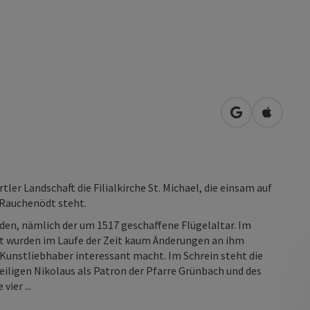
in Google Map
in Apple
er Landschaft die Filialkirche St. Michael, die einsam auf
 Rauchenödt steht.
nden, nämlich der um 1517 geschaffene Flügelaltar. Im
it wurden im Laufe der Zeit kaum Änderungen an ihm
unstliebhaber interessant macht. Im Schrein steht die
heiligen Nikolaus als Patron der Pfarre Grünbach und des
ier ...