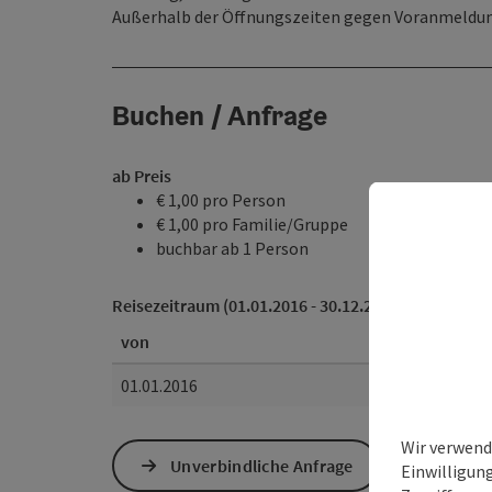
Außerhalb der Öffnungszeiten gegen Voranmeldu
Buchen / Anfrage
ab Preis
€ 1,00 pro Person
€ 1,00 pro Familie/Gruppe
buchbar ab 1 Person
Reisezeitraum (01.01.2016 - 30.12.2026)
von
01.01.2016
Wir verwend
Unverbindliche Anfrage
Einwilligun