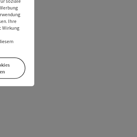
ür soziale
e Werbung
Verwendung
en. Ihre
it Wirkung
 diesem
okies
en