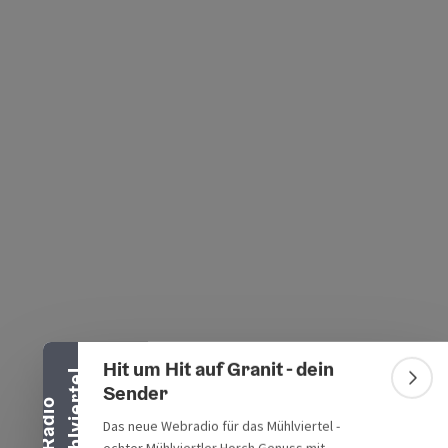
s öffnen
 Maps öffnen
Banner einklappen
Hit um Hit auf Granit - dein
l
Bann
Sender
R
a
d
i
o
M
ü
h
l
v
i
e
r
t
e
Das neue Webradio für das Mühlviertel -
echter Mühlviertler Horch.Genuss mit