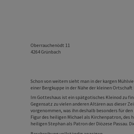
Oberrauchenödt 11
4264
Grünbach
Schon von weitem sieht man in der kargen Mühlviertl
einer Bergkuppe in der Nähe der kleinen Ortschaft
Im Gotteshaus ist ein spätgotisches Kleinod zu fi
Gegensatz zu vielen anderen Altären aus dieser Ze
vorgenommen, was ihn deshalb besonders für den K
Figur des heiligen Michael als Kirchenpatron, des 
heiligen Stephan als Patron der Diözese Passau. Die v
Beschreibung vollständig anzeigen