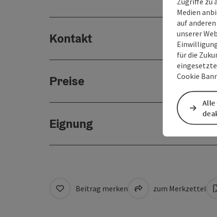
Zugriffe zu 
Medien anbi
auf anderen
unserer Web
Kontakt
Einwilligun
für die Zuku
eingesetzte
Cookie Bann
Preise
Alle
deak
Eignung
Beitrag merken
zum Merkzettel