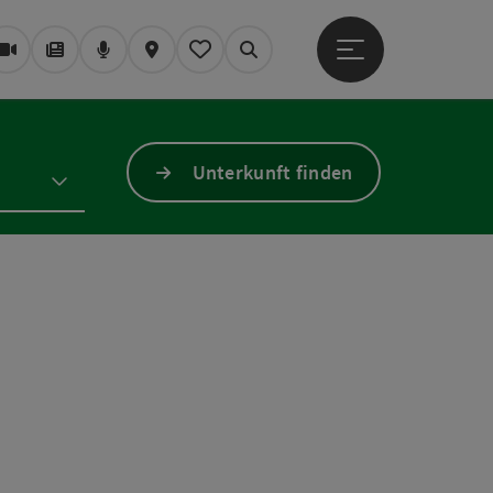
Hauptmenü öffne
Webcams
Magazin/Blog
Podcast
Karte
Mein Merkzettel
Suchen
Unterkunft finden