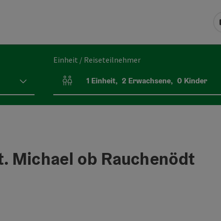
Einheit / Reiseteilnehmer
1
Einheit
,
2
Erwachsene
,
0
Kinder
Einheitenanzahl und Personenfelder
t. Michael ob Rauchenödt