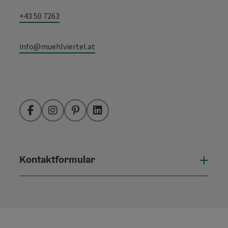
+43 50 7263
info@muehlviertel.at
Facebook
Instagram
Pinterest
LinkedIn
Kontaktformular
Konta