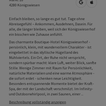
in Google Map
in Apple
4280
Königswiesen
Einfach bleiben, so lange es gut tut. Tage ohne
Abreisegefühl – Ankommen, Ausdehnen, Dasein. Für
alle, die länger bleiben, weil sich der Königswieserhof
ein bisschen wie Zuhause anfühlt.
Das charmante Boutique-Hotel Königswieserhof -
persönlich, klein, mit wundervollem Charakter - ist
eingebettet in das idyllische Hügelland des
Mühlviertels. Ein Ort, der Ruhe nicht verspricht,
sondern spürbar macht: klare Luft, weiter Blick, sanfte
Stille. Wenige Zimmer mit Raum für Persönlichkeit,
natürliche Materialien und eine warme Atmosphäre -
die sofort erdet - schenken neue Leichtigkeit.
Besonders entspannende Momente bietet der Kraft-
Spa, der mit der Landschaft verschmilzt. Im Infinity-
und Outdoorwhirlpool, in zwei Saunen, einer ...
Beschreibung vollständig anzeigen