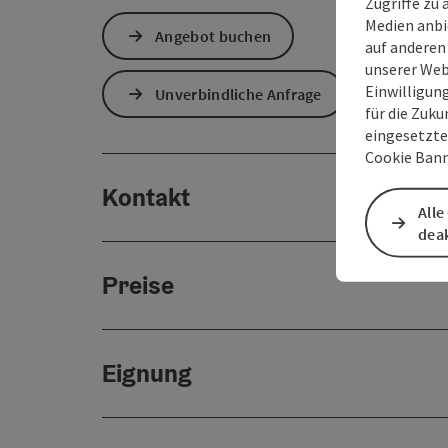
Zugriffe zu 
Medien anbi
Angebot buchen
auf anderen
unserer Web
Einwilligun
Unverbindliche Anfrage
für die Zuku
eingesetzte
Cookie Bann
Kontakt
Alle
deak
Preise
Eignung