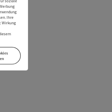
ür soziale
e Werbung
Verwendung
en. Ihre
it Wirkung
 diesem
okies
en