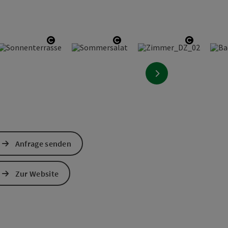
ight öffnen
Copyright öffnen
Copyright öffnen
Copyrigh
nächstes Element
Anfrage senden
Zur Website