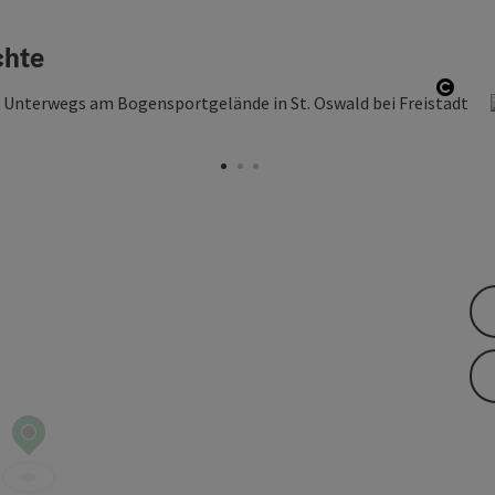
chte
Copyr