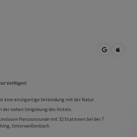
in Google Map
in Apple
ur Verfügen!
t eine einzigartige Verbindung mit der Natur.
in der nahen Umgebung des Hotels.
tenlosen Parcoursrunde mit 32 Stationen bei der 7
dhing, Unterweißenbach.