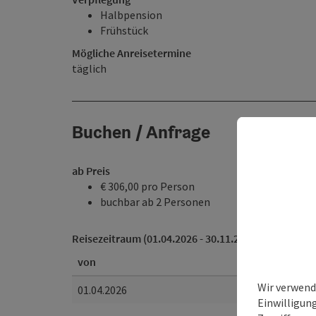
Halbpension
Frühstück
Mögliche Anreisetermine
täglich
Buchen / Anfrage
ab Preis
€ 306,00 pro Person
buchbar ab 2 Personen
Reisezeitraum (01.04.2026 - 30.11.2026)
von
Wir verwend
01.04.2026
Einwilligun