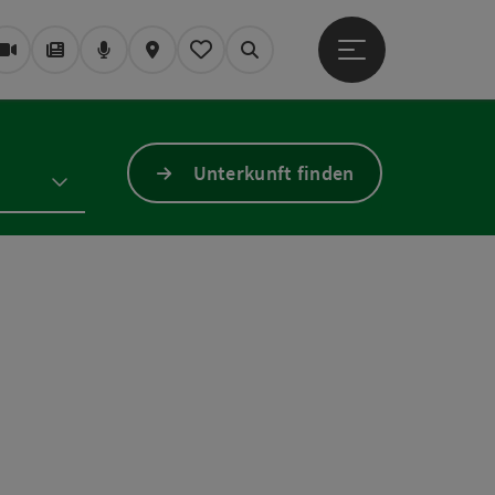
Hauptmenü öffne
Webcams
Magazin/Blog
Podcast
Karte
Mein Merkzettel
Suchen
Unterkunft finden