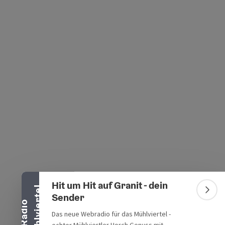
s öffnen
 Maps öffnen
Banner einklappen
Hit um Hit auf Granit - dein
l
Bann
Sender
R
a
d
i
o
M
ü
h
l
v
i
e
r
t
e
Das neue Webradio für das Mühlviertel -
echter Mühlviertler Horch.Genuss mit