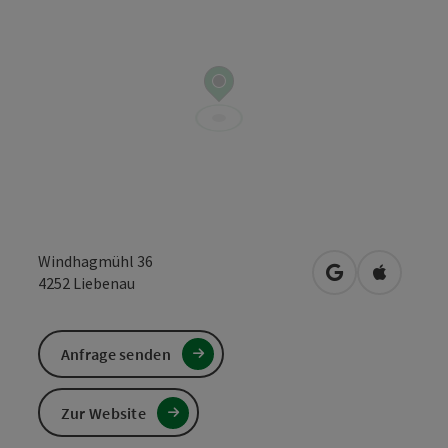
Windhagmühl 36
in Google Maps
in Apple 
4252
Liebenau
Anfrage senden
Zur Website