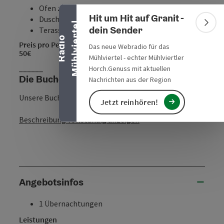
Banner einklappen
Ofen zum selber heizen
Hit um Hit auf Granit -
Dusche, WC
l
Bann
dein Sender
Terasse mit Liegeschaukel
R
a
d
i
o
M
ü
h
l
v
i
e
r
t
e
Preis pro Person/ Nacht
Das neue Webradio für das
50€
Mühlviertel - echter Mühlviertler
______
Horch.Genuss mit aktuellen
Die Buchen Hütte
Nachrichten aus der Region
Unsere Buchen Hütte ...
Jetzt reinhören!
Beschreibung vollständig anzeigen
Angebotsinfos
1 Übernachtungen
Leistungen