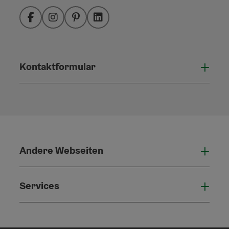
Facebook
Instagram
Pinterest
LinkedIn
Kontaktformular
Konta
Andere Webseiten
Ande
Services
Serv