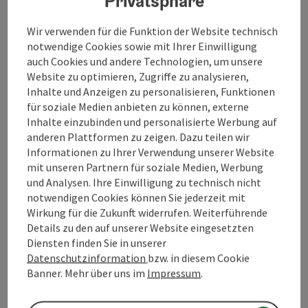
Privatsphäre
Einträge anzeigen
Wir verwenden für die Funktion der Website technisch
notwendige Cookies sowie mit Ihrer Einwilligung
von
bis
auch Cookies und andere Technologien, um unsere
Website zu optimieren, Zugriffe zu analysieren,
06.08.2026
06.08.2026
Inhalte und Anzeigen zu personalisieren, Funktionen
für soziale Medien anbieten zu können, externe
07.08.2026
07.08.2026
Inhalte einzubinden und personalisierte Werbung auf
anderen Plattformen zu zeigen. Dazu teilen wir
08.08.2026
08.08.2026
Informationen zu Ihrer Verwendung unserer Website
mit unseren Partnern für soziale Medien, Werbung
09.08.2026
09.08.2026
und Analysen. Ihre Einwilligung zu technisch nicht
notwendigen Cookies können Sie jederzeit mit
10.08.2026
10.08.2026
Wirkung für die Zukunft widerrufen. Weiterführende
Details zu den auf unserer Website eingesetzten
11.08.2026
11.08.2026
Diensten finden Sie in unserer
Datenschutzinformation
bzw. in diesem Cookie
12.08.2026
12.08.2026
Banner. Mehr über uns im
Impressum
.
13.08.2026
13.08.2026