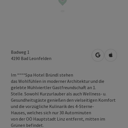
Badweg 1
in Google Map
in Apple
4190
Bad Leonfelden
Im ****Spa Hotel Bründl stehen
das Wohlfühlen in moderner Architektur und die
gelebte Mühlviertler Gastfreundschaft an 1.
Stelle. Sowohl Kurzurlauber als auch Wellness- u.
Gesundheitsgäste genießen den vielseitigen Komfort
und die vorzügliche Kulinarik des 4-Sterne-
Hauses, welches sich nur 30 Autominuten
von der OÖ Hauptstadt Linz entfernt, mitten im
Grünen befindet.