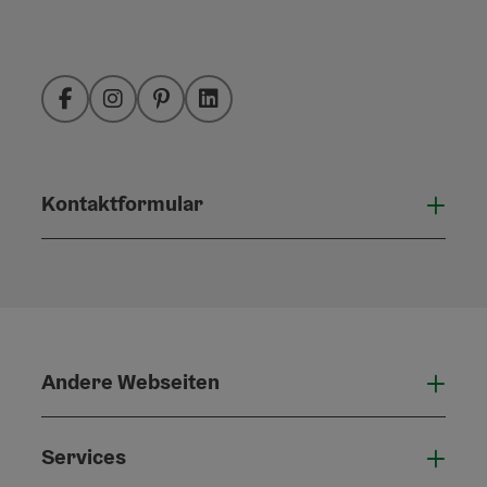
Facebook
Instagram
Pinterest
LinkedIn
Kontaktformular
Konta
Andere Webseiten
Ande
Services
Serv