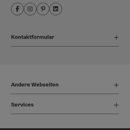
Facebook
Instagram
Pinterest
LinkedIn
Kontaktformular
Konta
Andere Webseiten
Ande
Services
Serv