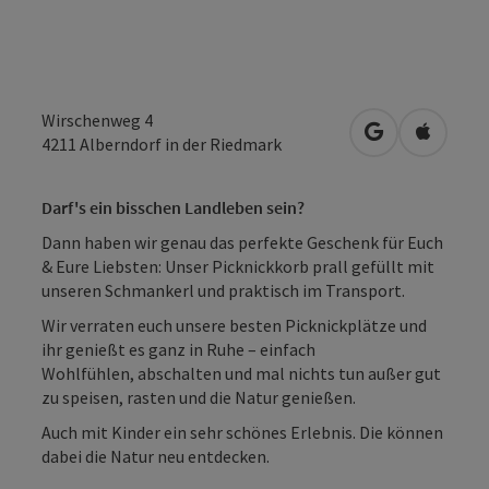
Wirschenweg 4
in Google Map
in Apple
4211
Alberndorf in der Riedmark
Darf's ein bisschen Landleben sein?
Dann haben wir genau das perfekte Geschenk für Euch
& Eure Liebsten: Unser Picknickkorb prall gefüllt mit
unseren Schmankerl und praktisch im Transport.
Wir verraten euch unsere besten Picknickplätze und
ihr genießt es ganz in Ruhe – einfach
Wohlfühlen, abschalten und mal nichts tun außer gut
zu speisen, rasten und die Natur genießen.
Auch mit Kinder ein sehr schönes Erlebnis. Die können
dabei die Natur neu entdecken.