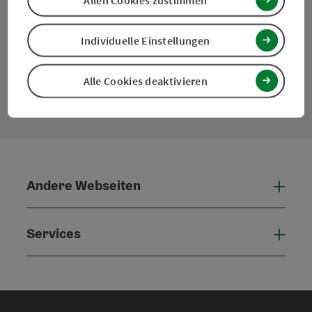
Facebook
Instagram
Pinterest
LinkedIn
Individuelle Einstellungen
Kontaktformular
Alle Cookies deaktivieren
Konta
Andere Webseiten
Ande
Services
Serv