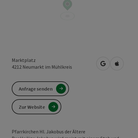
Marktplatz
in Google Maps
in Apple 
4212
Neumarkt im Mühlkreis
Anfrage senden
Zur Website
Pfarrkirchen Hl. Jakobus der Ältere