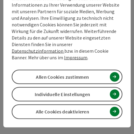
Informationen zu Ihrer Verwendung unserer Website
mit unseren Partnern für soziale Medien, Werbung
Barrierefreiheit
und Analysen. Ihre Einwilligung zu technisch nicht
notwendigen Cookies können Sie jederzeit mit
Wirkung für die Zukunft widerrufen. Weiterführende
Details zu den auf unserer Website eingesetzten
Diensten finden Sie in unserer
Beitrag merken
Datenschutzinformation
bzw. in diesem Cookie
Beitrag drucken
Banner. Mehr über uns im
Impressum
.
zum Merkzettel
In der Nähe
Allen Cookies zustimmen
PDF erstellen
Individuelle Einstellungen
powered by
TOURDATA
Änderung vorschlagen
Alle Cookies deaktivieren