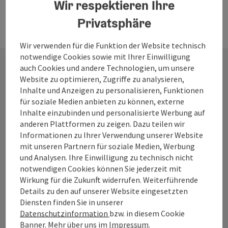
Wir respektieren Ihre
Privatsphäre
Wir verwenden für die Funktion der Website technisch
notwendige Cookies sowie mit Ihrer Einwilligung
auch Cookies und andere Technologien, um unsere
Website zu optimieren, Zugriffe zu analysieren,
Kontakt
Inhalte und Anzeigen zu personalisieren, Funktionen
für soziale Medien anbieten zu können, externe
Inhalte einzubinden und personalisierte Werbung auf
anderen Plattformen zu zeigen. Dazu teilen wir
Tourismusverband Mühlviertel
Informationen zu Ihrer Verwendung unserer Website
mit unseren Partnern für soziale Medien, Werbung
Hauptplatz 19
und Analysen. Ihre Einwilligung zu technisch nicht
4190 Bad Leonfelden
notwendigen Cookies können Sie jederzeit mit
Wirkung für die Zukunft widerrufen. Weiterführende
Details zu den auf unserer Website eingesetzten
+43 50 7263
Diensten finden Sie in unserer
Datenschutzinformation
bzw. in diesem Cookie
Banner. Mehr über uns im
Impressum
.
info@muehlviertel.at