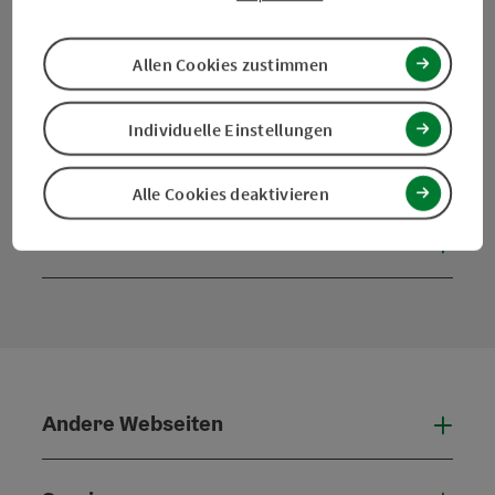
Allen Cookies zustimmen
Individuelle Einstellungen
Facebook
Instagram
Pinterest
LinkedIn
Alle Cookies deaktivieren
Kontaktformular
Konta
Andere Webseiten
Ande