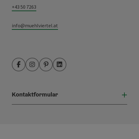
+43 50 7263
info@muehlviertel.at
Facebook
Instagram
Pinterest
LinkedIn
Kontaktformular
Konta