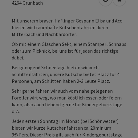
in Google Map
in Apple
4264
Grünbach
Mit unserem braven Haflinger Gespann Elisa und Aco
bieten wir traumhafte Kutschenfahrten durch
Mitterbach und Nachbardörfer.
Ob mit einem Gläschen Sekt, einem Stamperl Schnaps
oder zum Picknick, bei uns ist für jeden das richtige
dabei.
Bei genügend Schneelage bieten wir auch
Schlittenfahrten, unsere Kutsche bietet Platz für 4
Personen, am Schlitten haben 2-3 Leute Platz.
Sehr gerne fahren wir auch vom nahe gelegenen
Forellenwirt weg, wo man köstlich essen oder feiern
kann, also auch liebend gerne für Kindergeburtstage
o. Ä.
Jeden ersten Sonntag im Monat (bei Schönwetter)
bieten wir kurze Kutschenfahrten ca. 20min um
9€/Pers. Dieser Preis gilt auch für Kindergeburtstage.