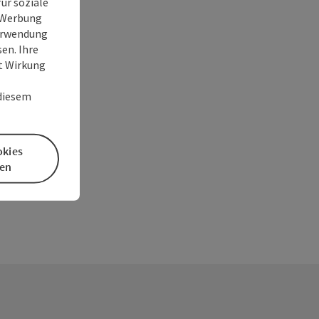
ür soziale
e Werbung
Verwendung
en. Ihre
it Wirkung
 diesem
okies
en