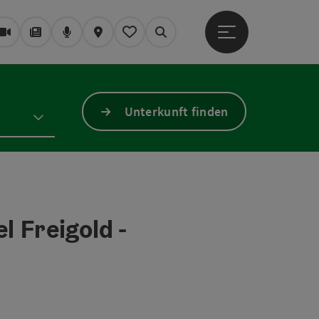
Hauptmenü öffne
Webcams
Magazin/Blog
Podcast
Karte
Mein Merkzettel
Suchen
Unterkunft finden
 Freigold -