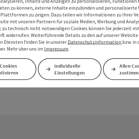
analysieren, Inhalte und Anzeigen zu personalisieren, Funktionen f
eten zu können, externe Inhalte einzubinden und personalisiert
 Plattformen zu zeigen. Dazu teilen wir Informationen zu Ihrer 
site mit unseren Partnern für soziale Medien, Werbung und Analys
g zu technisch nicht notwendigen Cookies können Sie jederzeit m
nft widerrufen. Weiterführende Details zu den auf unserer Website
PDF erstellen
Beitrag drucken
In der Nähe
n Diensten finden Sie in unserer
Datenschutzinformation
bzw. in
er. Mehr über uns im
Impressum
.
en
 Cookies
Individuelle
Allen Co
tivieren
Einstellungen
zustimm