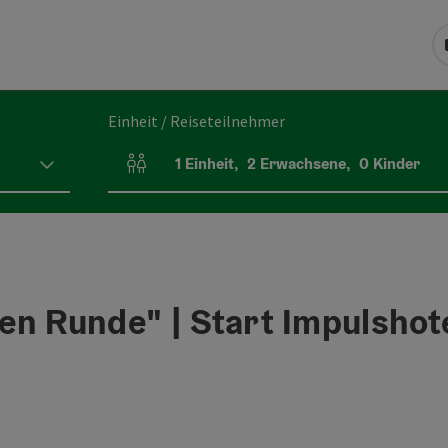
Einheit / Reiseteilnehmer
1
Einheit
,
2
Erwachsene
,
0
Kinder
Einheitenanzahl und Personenfelder
n Runde" | Start Impulshotel