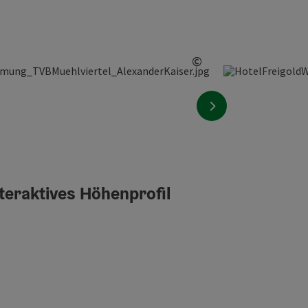
©
Copyright öffnen
nächstes Element
teraktives Höhenprofil