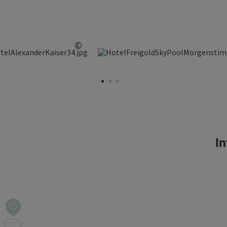
©
Copyright öffnen
In