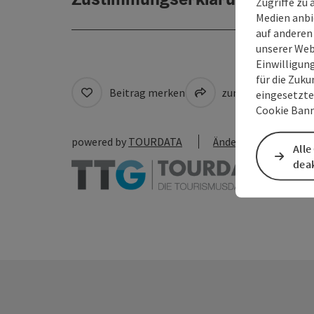
Zugriffe zu 
Medien anbi
auf anderen
unserer Web
Einwilligun
für die Zuku
Beitrag merken
zum Merkzettel
eingesetzte
Cookie Bann
powered by
TOURDATA
Änderung vorschlag
Alle
deak