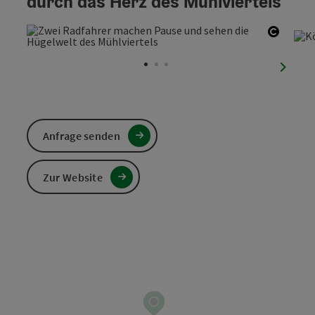
durch das Herz des Mühlviertels
Copyri
nächst
Anfrage senden
Zur Website