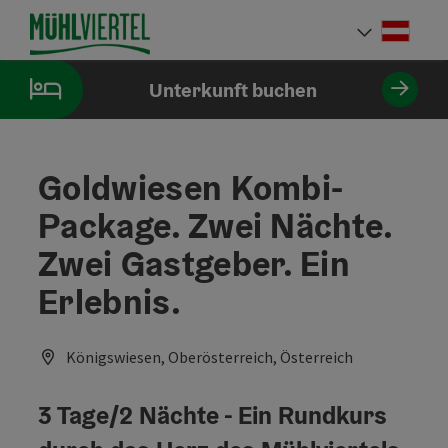
Accesskey
Accesskey
Accesskey
Accesskey
Accesskey
Accesskey
Accesskey
Accesskey
Zum Inhalt
Zur Navigation
Zum Seitenanfang
Zur Kontaktseite
Zur Suche
Zum Impressum
Zu den Hinweisen zur Bedienung der Website
Zur Startseite
[4]
[0]
[7]
[1]
[5]
[3]
[2]
[6]
Deut
Sprach
Unterkunft buchen
Goldwiesen Kombi-
Package. Zwei Nächte.
Zwei Gastgeber. Ein
Erlebnis.
Königswiesen, Oberösterreich, Österreich
3 Tage/2 Nächte - Ein Rundkurs