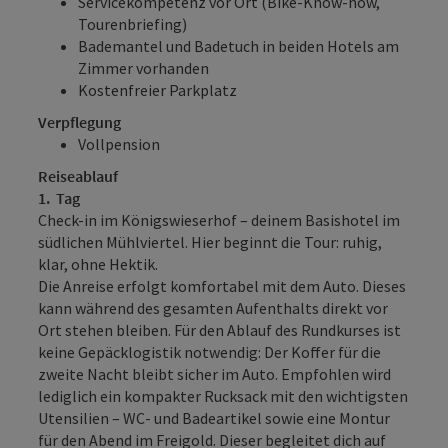
Servicekompetenz vor Ort (Bike-Know-how,
Tourenbriefing)
Bademantel und Badetuch in beiden Hotels am
Zimmer vorhanden
Kostenfreier Parkplatz
Verpflegung
Vollpension
Reiseablauf
1. Tag
Check-in im Königswieserhof – deinem Basishotel im
südlichen Mühlviertel. Hier beginnt die Tour: ruhig,
klar, ohne Hektik.
Die Anreise erfolgt komfortabel mit dem Auto. Dieses
kann während des gesamten Aufenthalts direkt vor
Ort stehen bleiben. Für den Ablauf des Rundkurses ist
keine Gepäcklogistik notwendig: Der Koffer für die
zweite Nacht bleibt sicher im Auto. Empfohlen wird
lediglich ein kompakter Rucksack mit den wichtigsten
Utensilien – WC- und Badeartikel sowie eine Montur
für den Abend im Freigold. Dieser begleitet dich auf