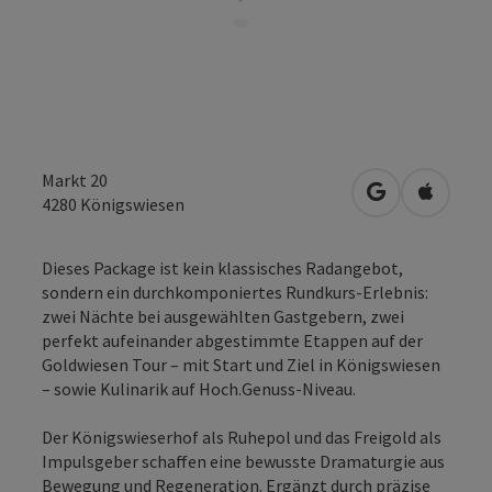
Markt 20
in Google Map
in Apple
4280
Königswiesen
Dieses Package ist kein klassisches Radangebot,
sondern ein durchkomponiertes Rundkurs-Erlebnis:
zwei Nächte bei ausgewählten Gastgebern, zwei
perfekt aufeinander abgestimmte Etappen auf der
Goldwiesen Tour – mit Start und Ziel in Königswiesen
– sowie Kulinarik auf Hoch.Genuss-Niveau.
Der Königswieserhof als Ruhepol und das Freigold als
Impulsgeber schaffen eine bewusste Dramaturgie aus
Bewegung und Regeneration. Ergänzt durch präzise