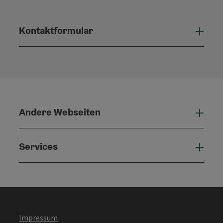
Kontaktformular
Konta
Andere Webseiten
Ande
Services
Serv
Impressum