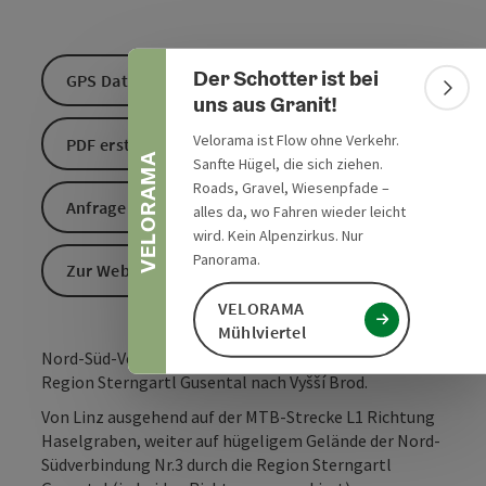
Banner einklappen
Der Schotter ist bei
GPS Daten downloaden
Bann
uns aus Granit!
Velorama ist Flow ohne Verkehr.
PDF erstellen
VELORAMA
Sanfte Hügel, die sich ziehen.
Roads, Gravel, Wiesenpfade –
Anfrage senden
alles da, wo Fahren wieder leicht
wird. Kein Alpenzirkus. Nur
Panorama.
Zur Website
VELORAMA
Mühlviertel
Nord-Süd-Verbindung von Linz ausgehend, durch die
Region Sterngartl Gusental nach Vyšší Brod.
Von Linz ausgehend auf der MTB-Strecke L1 Richtung
Haselgraben, weiter auf hügeligem Gelände der Nord-
Südverbindung Nr.3 durch die Region Sterngartl