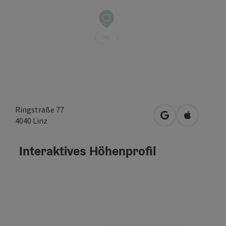
Ringstraße 77
in Google Maps 
in Apple M
4040
Linz
Interaktives Höhenprofil