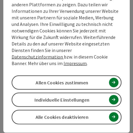
anderen Plattformen zu zeigen. Dazu teilen wir
Inspiration
Informationen zu Ihrer Verwendung unserer Website
mit unseren Partnern für soziale Medien, Werbung
und Analysen. Ihre Einwilligung zu technisch nicht
Zustimmungserklärung
notwendigen Cookies können Sie jederzeit mit
Wirkung für die Zukunft widerrufen. Weiterführende
Details zu den auf unserer Website eingesetzten
Diensten finden Sie in unserer
Datenschutzinformation
bzw. in diesem Cookie
Beitrag merken
Banner. Mehr über uns im
Impressum
.
Beitrag drucken
zum Merkzettel
In der Nähe
Allen Cookies zustimmen
PDF erstellen
Individuelle Einstellungen
powered by
TOURDATA
Änderung vorschlagen
Alle Cookies deaktivieren