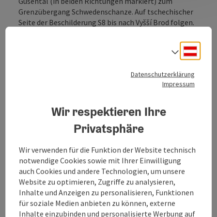
Gusental (in beiden Richtungen markiert) zum
Grenzübergang Schwedenschanze. Auf tschechischer
Seite der Beschilderung S8 bis nach Vyšší Brod folgen.
Deuts
Sprach
Datenschutzerklärung
Tour und Routeninformationen
Impressum
Anreise/Lage
Wir respektieren Ihre
Privatsphäre
Eignung
Wir verwenden für die Funktion der Website technisch
notwendige Cookies sowie mit Ihrer Einwilligung
Barrierefreiheit
auch Cookies und andere Technologien, um unsere
Website zu optimieren, Zugriffe zu analysieren,
Inhalte und Anzeigen zu personalisieren, Funktionen
Kontakt
für soziale Medien anbieten zu können, externe
Inhalte einzubinden und personalisierte Werbung auf