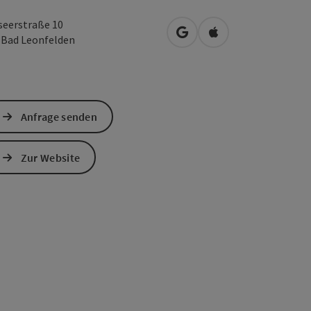
seerstraße 10
in Google Maps öffnen
in Apple Maps öffn
0
Bad Leonfelden
Anfrage senden
Zur Website