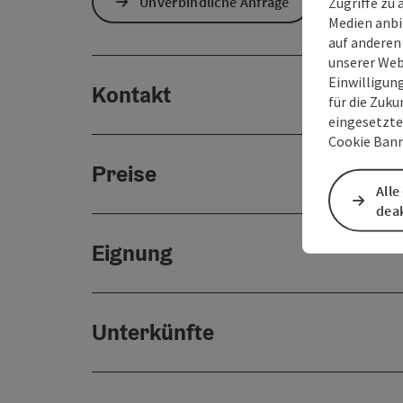
Unverbindliche Anfrage
Zugriffe zu 
Medien anbi
auf anderen
unserer Web
Einwilligun
Kontakt
für die Zuku
eingesetzte
Cookie Bann
Preise
Alle
deak
Eignung
Unterkünfte