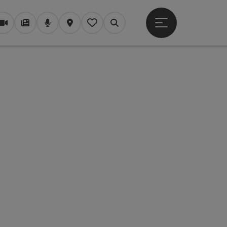
Hauptmenü öffne
Webcams
Magazin/Blog
Podcast
Karte
Mein Merkzettel
Suchen
t öffnen