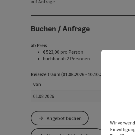
auf Anfrage
Buchen / Anfrage
ab Preis
€ 523,00 pro Person
buchbar ab 2 Personen
Reisezeitraum (01.08.2026 - 10.10.2026)
von
01.08.2026
Angebot buchen
Wir verwend
Einwilligun