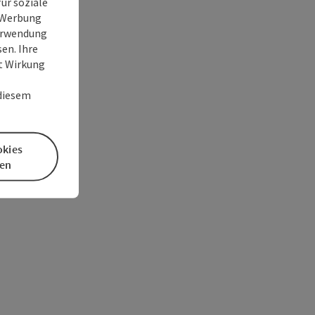
ür soziale
e Werbung
Verwendung
en. Ihre
it Wirkung
 diesem
okies
en