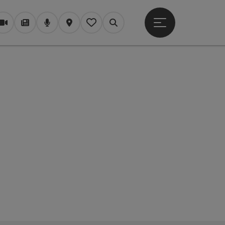
Hauptmenü öffne
Webcams
Magazin/Blog
Podcast
Karte
Mein Merkzettel
Suchen