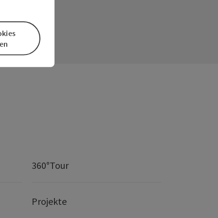
okies
en
360°Tour
Projekte