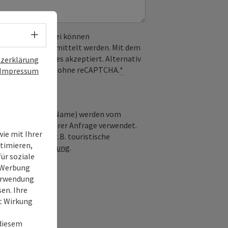
Sprachwahl - Menü öffnen
 verwendet. Dabei können
) an Google übermittelt werden. Mit dem
derlichen Cookies akzeptiert. Alternativ
zerklärung
il möglich – ganz ohne reCAPTCHA.
*
Impressum
nfrage, optional Name) werden vom
ie Bearbeitung Ihrer Anfrage verwendet.
ie mit Ihrer
e von Dritten (z.B. touristische
timieren,
tenschutzerklärung
.
ür soziale
e Werbung
Verwendung
en. Ihre
it Wirkung
 diesem