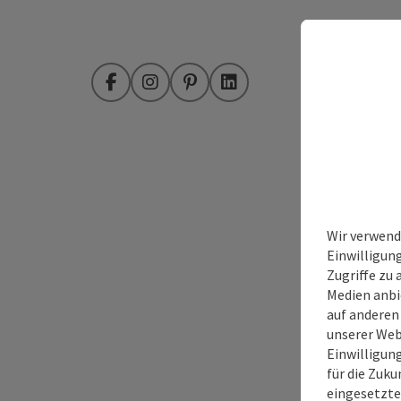
Facebook
Instagram
Pinterest
LinkedIn
Wir verwend
Einwilligun
Zugriffe zu 
Medien anbi
auf anderen
unserer Web
Einwilligun
für die Zuku
eingesetzte