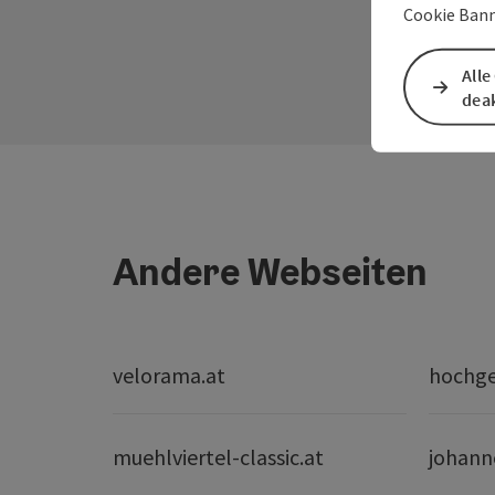
Cookie Bann
Alle
deak
Andere Webseiten
velorama.at
hochge
muehlviertel-classic.at
johann