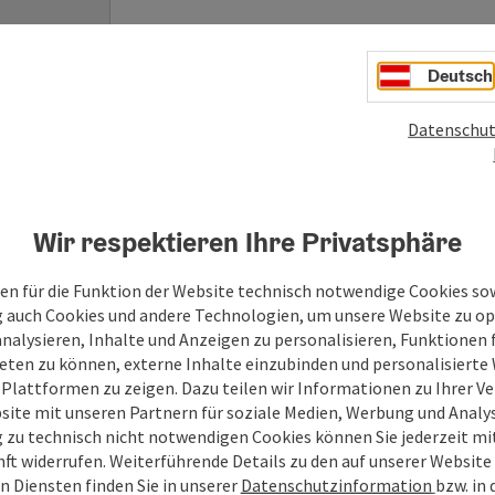
Deutsch
Zum Schutz vor Spam wird Google reCAPTCHA
personenbezogene Daten (z. B. die IP-Adresse
Absenden des Formulars werden die dafür erfor
Datenschut
ist eine Kontaktaufnahme jederzeit per E-Ma
Mühlviertel Newsletter abonnieren
Wir respektieren Ihre Privatsphäre
Ihre bekannt gegebenen Daten (E-Mail Adresse, A
Tourismusverband Mühlviertel ausschließlich für d
en für die Funktion der Website technisch notwendige Cookies sow
Sie werden nur dann weitergegeben wenn die Anfrag
g auch Cookies und andere Technologien, um unsere Website zu op
Leistungsträger) zu beantworten ist, siehe auch
Da
analysieren, Inhalte und Anzeigen zu personalisieren, Funktionen f
eten zu können, externe Inhalte einzubinden und personalisiert
Senden
 Plattformen zu zeigen. Dazu teilen wir Informationen zu Ihrer 
site mit unseren Partnern für soziale Medien, Werbung und Analys
g zu technisch nicht notwendigen Cookies können Sie jederzeit m
nft widerrufen. Weiterführende Details zu den auf unserer Website
n Diensten finden Sie in unserer
Datenschutzinformation
bzw. in