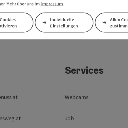
er. Mehr über uns im
Impressum
.
 Cookies
Individuelle
Allen Co
tivieren
Einstellungen
zustimm
Services
nuss.at
Webcams
esweg.at
Job