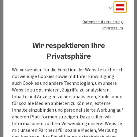
Kontakt
Deuts
Sprach
Datenschutzerklärung
Tourismusverband Mühlviertel
Impressum
Hauptplatz 19
Wir respektieren Ihre
4190 Bad Leonfelden
Privatsphäre
+43 50 7263
Wir verwenden für die Funktion der Website technisch
notwendige Cookies sowie mit Ihrer Einwilligung
auch Cookies und andere Technologien, um unsere
info@muehlviertel.at
Website zu optimieren, Zugriffe zu analysieren,
Inhalte und Anzeigen zu personalisieren, Funktionen
für soziale Medien anbieten zu können, externe
Inhalte einzubinden und personalisierte Werbung auf
anderen Plattformen zu zeigen. Dazu teilen wir
Informationen zu Ihrer Verwendung unserer Website
Facebook
Instagram
Pinterest
LinkedIn
mit unseren Partnern für soziale Medien, Werbung
und Analysen. Ihre Einwilligung zu technisch nicht