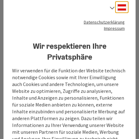
Kontakt
Deuts
Sprach
Datenschutzerklärung
Tourismusverband Mühlviertel
Impressum
Hauptplatz 19
Wir respektieren Ihre
4190 Bad Leonfelden
Privatsphäre
+43 50 7263
Wir verwenden für die Funktion der Website technisch
notwendige Cookies sowie mit Ihrer Einwilligung
auch Cookies und andere Technologien, um unsere
info@muehlviertel.at
Website zu optimieren, Zugriffe zu analysieren,
Inhalte und Anzeigen zu personalisieren, Funktionen
für soziale Medien anbieten zu können, externe
Inhalte einzubinden und personalisierte Werbung auf
anderen Plattformen zu zeigen. Dazu teilen wir
Informationen zu Ihrer Verwendung unserer Website
Facebook
Instagram
Pinterest
LinkedIn
mit unseren Partnern für soziale Medien, Werbung
und Analysen. Ihre Einwilligung zu technisch nicht