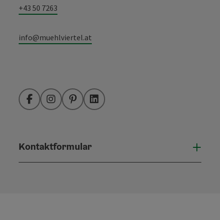
+43 50 7263
info@muehlviertel.at
Facebook
Instagram
Pinterest
LinkedIn
Kontaktformular
Konta