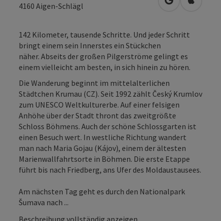
in Google Map
in Apple
4160
Aigen-Schlägl
142 Kilometer, tausende Schritte. Und jeder Schritt
bringt einem sein Innerstes ein Stückchen
näher. Abseits der großen Pilgerströme gelingt es
einem vielleicht am besten, in sich hinein zu hören.
Die Wanderung beginnt im mittelalterlichen
Städtchen Krumau (CZ). Seit 1992 zählt Český Krumlov
zum UNESCO Weltkulturerbe. Auf einer felsigen
Anhöhe über der Stadt thront das zweitgrößte
Schloss Böhmens. Auch der schöne Schlossgarten ist
einen Besuch wert. In westliche Richtung wandert
man nach Maria Gojau (Kájov), einem der ältesten
Marienwallfahrtsorte in Böhmen. Die erste Etappe
führt bis nach Friedberg, ans Ufer des Moldaustausees.
Am nächsten Tag geht es durch den Nationalpark
Šumava nach ...
Beschreibung vollständig anzeigen