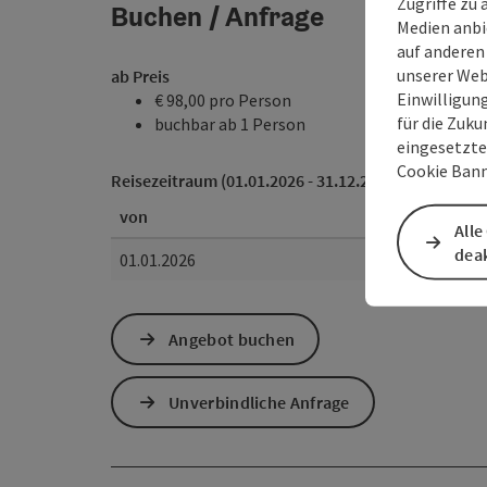
Zugriffe zu 
Buchen / Anfrage
Medien anbi
auf anderen
unserer Web
ab Preis
Einwilligun
€ 98,00 pro Person
für die Zuku
buchbar ab 1 Person
eingesetzte
Cookie Bann
Reisezeitraum (01.01.2026 - 31.12.2027)
von
Alle
deak
01.01.2026
Angebot buchen
Unverbindliche Anfrage