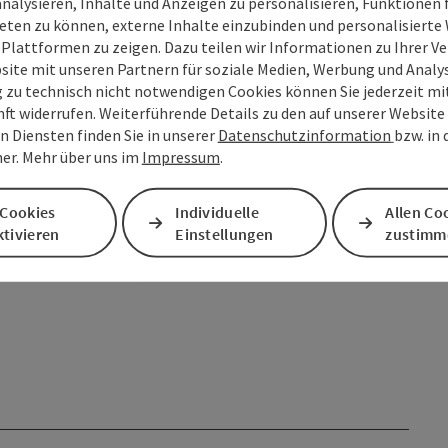
analysieren, Inhalte und Anzeigen zu personalisieren, Funktionen f
eten zu können, externe Inhalte einzubinden und personalisiert
 Plattformen zu zeigen. Dazu teilen wir Informationen zu Ihrer 
site mit unseren Partnern für soziale Medien, Werbung und Analys
g zu technisch nicht notwendigen Cookies können Sie jederzeit m
nft widerrufen. Weiterführende Details zu den auf unserer Website
n Diensten finden Sie in unserer
Datenschutzinformation
bzw. in
er. Mehr über uns im
Impressum
.
bis
 Cookies
Individuelle
Allen Co
tivieren
Einstellungen
zustimm
31.12.2027