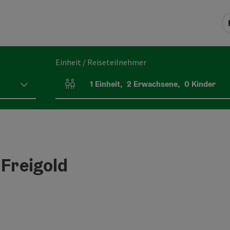
Einheit / Reiseteilnehmer
1
Einheit
,
2
Erwachsene
,
0
Kinder
Einheitenanzahl und Personenfelder
 Freigold