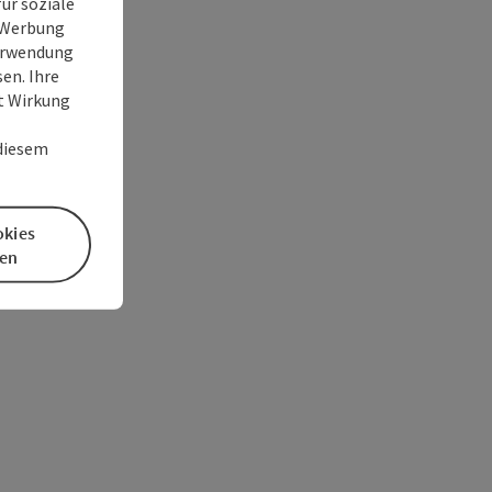
ür soziale
e Werbung
Verwendung
en. Ihre
it Wirkung
 diesem
okies
en