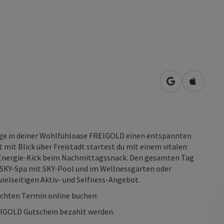
in Google Map
in Apple
ringe in deiner Wohlfühloase FREIGOLD einen entspannten
 mit Blick über Freistadt startest du mit einem vitalen
 Energie-Kick beim Nachmittagssnack. Den gesamten Tag
SKY-Spa mit SKY-Pool und im Wellnessgarten oder
ielseitigen Aktiv- und Selfness-Angebot.
chten Termin online buchen:
EIGOLD Gutschein bezahlt werden.