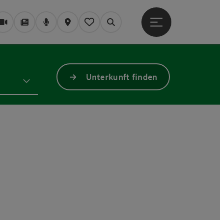
Hauptmenü öffne
Webcams
Magazin/Blog
Podcast
Karte
Mein Merkzettel
Suchen
Unterkunft finden