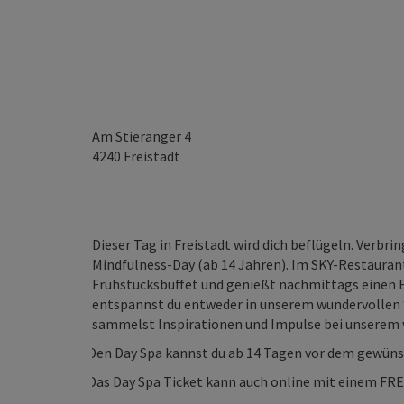
Am Stieranger 4
4240
Freistadt
Dieser Tag in Freistadt wird dich beflügeln. Verb
Mindfulness-Day (ab 14 Jahren). Im SKY-Restaurant
Frühstücksbuffet und genießt nachmittags einen
entspannst du entweder in unserem wundervollen 
sammelst Inspirationen und Impulse bei unserem v
Den Day Spa kannst du ab 14 Tagen vor dem gewüns
Das Day Spa Ticket kann auch online mit einem FR