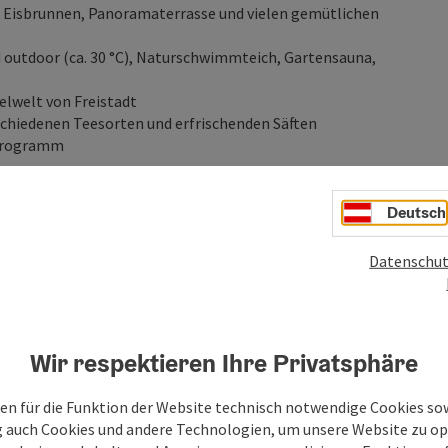
, Eisbrunnen, Panoramaterrasse und vielen gemütlichen
 outdoor (ca. 30 °C), Naturschwimmteich, Gartensauna,
gelwelt von Freistadt
schiedenen Teesorten und erfrischenden Säften
-Programm
Deutsch
antel kannst du dir gerne für € 15 bei uns ausleihen.
Datenschut
Wir respektieren Ihre Privatsphäre
en für die Funktion der Website technisch notwendige Cookies sow
g auch Cookies und andere Technologien, um unsere Website zu op