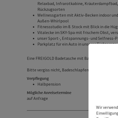
Relaxbad, Infrarotkabine, Kräuterdampfbad
Rückzugsorten
Wellnessgarten mit Aktiv-Becken indoor und
Außen-Whirlpool
Fitnessstudio im 8. Stock mit Blick in die Hü
Vitalecke im SKY-Spa mit frischem Obst, ver
unser Sport-, Entspannungs- und Selfness
Parkplatz für ein Auto in unserer Tiefgarage
Eine FREIGOLD Badetasche mit Badetüchern & Badem
Bitte vergiss nicht, Badeschlapfen einzupacken.
Verpflegung
Halbpension
Mögliche Anreisetermine
auf Anfrage
Wir verwend
Einwilligun