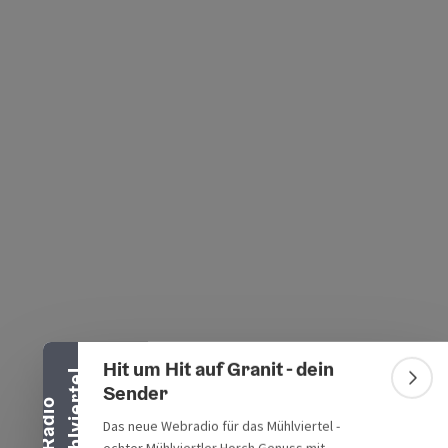
s öffnen
 Maps öffnen
Banner einklappen
Hit um Hit auf Granit - dein
l
Bann
Sender
R
a
d
i
o
M
ü
h
l
v
i
e
r
t
e
Das neue Webradio für das Mühlviertel -
echter Mühlviertler Horch.Genuss mit