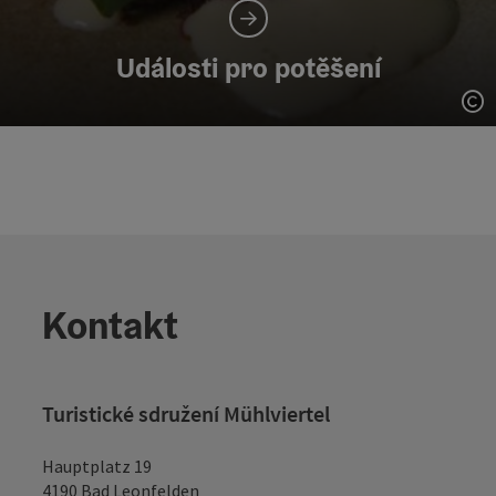
Události pro potěšení
ot
Kontakt
Turistické sdružení Mühlviertel
Hauptplatz 19
4190 Bad Leonfelden