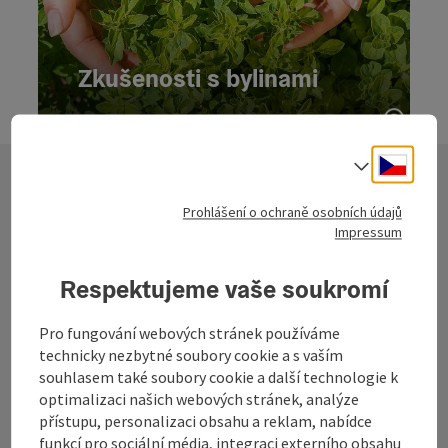
Zkušenosti s bylinami
Zkušenosti s bylinam
otevří
Zkušenosti s bylinami - Otočit kartu
Cesky
Volba j
Prohlášení o ochraně osobních údajů
NEJLEPŠÍ nabídky
Impressum
pro gurmány v
Respektujeme vaše soukromí
regionu
Pro fungování webových stránek používáme
Mühlviertel
technicky nezbytné soubory cookie a s vaším
souhlasem také soubory cookie a další technologie k
optimalizaci našich webových stránek, analýze
přístupu, personalizaci obsahu a reklam, nabídce
funkcí pro sociální média, integraci externího obsahu