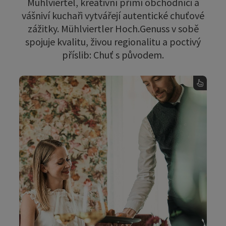
Mühlviertel, kreativní přímí obchodníci a
vášniví kuchaři vytvářejí autentické chuťové
zážitky. Mühlviertler Hoch.Genuss v sobě
spojuje kvalitu, živou regionalitu a poctivý
příslib: Chuť s původem.
Společnosti Hoch.Genuss
Vášeň, která začíná ve výrobě, pokračuje v
kuchyni a je doplněna vřelou a upřímnou
pohostinností.
Tento slib necháváme jednou ročně nezávisle
auditovat. Náš manifest Hoch.Genuss: trvale
udržitelný, nefalšovaný požitek, region blízký
přírodě a autentická kultura stolování.
Nechte se okouzlit kulinářskou rozmanitostí