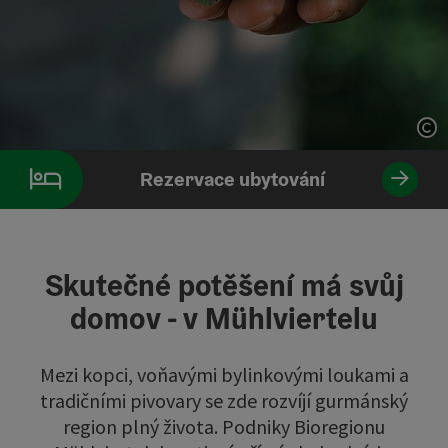
ot
Rezervace ubytování
Skutečné potěšení má svůj
domov - v Mühlviertelu
Mezi kopci, voňavými bylinkovými loukami a
tradičními pivovary se zde rozvíjí gurmánský
region plný života. Podniky Bioregionu