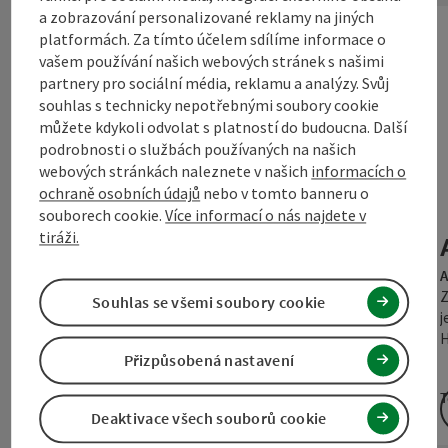
a zobrazování personalizované reklamy na jiných
platformách. Za tímto účelem sdílíme informace o
vašem používání našich webových stránek s našimi
partnery pro sociální média, reklamu a analýzy. Svůj
souhlas s technicky nepotřebnými soubory cookie
můžete kdykoli odvolat s platností do budoucna. Další
podrobnosti o službách používaných na našich
otevř
webových stránkách naleznete v našich
informacích o
ochraně osobních údajů
nebo v tomto banneru o
KOLO, WELLNESS A ZÁBAVA
souborech cookie.
Více informací o nás najdete v
PRO DVA
tiráži.
St. Stefan-Afiesl
A
Poznejte Mühlviertel - skutečný ráj pro milovníky
Z
Souhlas se všemi soubory cookie
cyklistiky - v celé jeho kráse. Ať už na závodním kole
j
po mírných kopcích, nebo na horském…
H
Přizpůsobená nastavení
T
Termín:
01.04.2026 - 31.10.2026
Deaktivace všech souborů cookie
od € 634,00