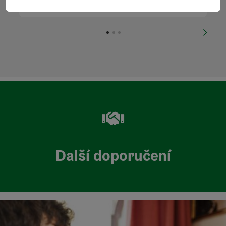
nächs
Další doporučení