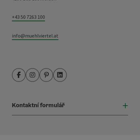
+43 50 7263 100
info@muehlviertel.at
Facebook
Instagram
Pinterest
LinkedIn
Kontaktní formulář
Otevř