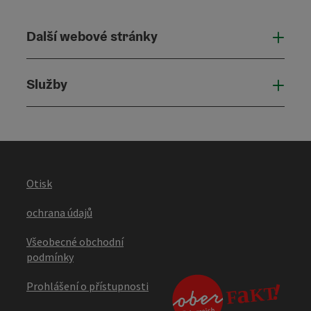
Další webové stránky
Dalš
Služby
Služ
Otisk
ochrana údajů
Všeobecné obchodní
podmínky
Prohlášení o přístupnosti