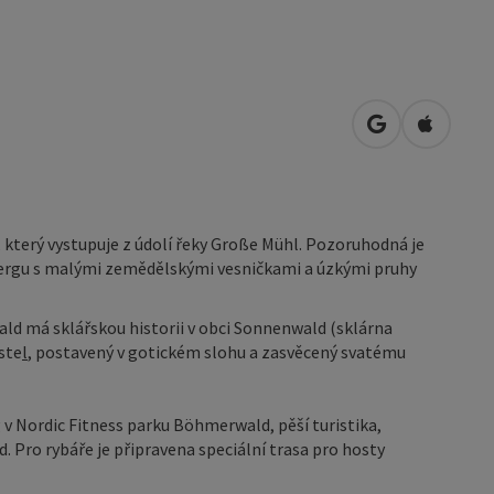
Otevřít v Map
Otevřít 
který vystupuje z údolí řeky Große Mühl. Pozoruhodná je
sbergu s malými zemědělskými vesničkami a úzkými pruhy
d má sklářskou historii v obci Sonnenwald (sklárna
ste
l
, postavený v gotickém slohu a zasvěcený svatému
 v Nordic Fitness parku Böhmerwald, pěší turistika,
ad. Pro rybáře je připravena speciální trasa pro hosty