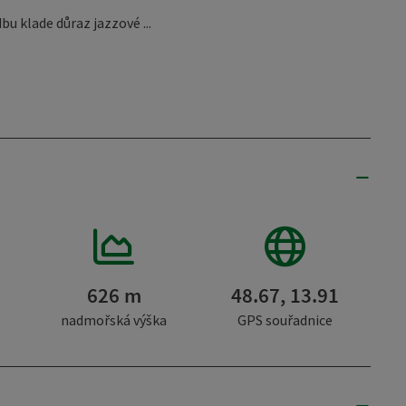
u klade důraz jazzové ...
626 m
48.67, 13.91
nadmořská výška
GPS souřadnice