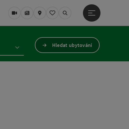
Otevřít hlavní men
Webové kamery
Časopis/Blog
Mapa
Zapamatované
Vyhledávání
Hledat ubytování