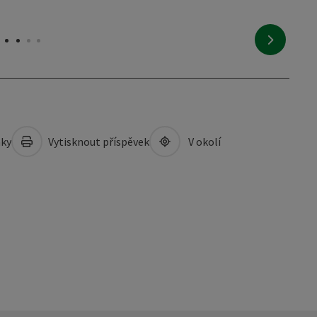
nächstes
mky
Vytisknout příspěvek
V okolí