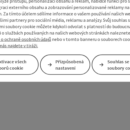
lýze přístupu, personalizaci obsahu a reklam, nabídce funkcí pro s
graci externího obsahu a zobrazování personalizované reklamy na 
. Za tímto účelem sdílíme informace o vašem používání našich w
šimi partnery pro sociální média, reklamu a analýzy. Svůj souhlas 
©
i soubory cookie můžete kdykoli odvolat s platností do budoucna
tevřít copyright
otevřít cop
 o službách používaných na našich webových stránkách naleznete
 o ochraně osobních údajů
nebo v tomto banneru o souborech coo
Dobrodružný minigolf v
Swin
nás najdete v tiráži.
šumavském parku
ktivace všech
Přizpůsobená
Souhlas se
borů cookie
nastavení
soubory co