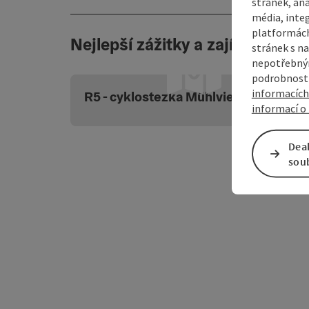
stránek, ana
média, inte
platformách
Nejlepší zážitky a zajímavosti
stránek s na
©
nepotřebným
o
podrobnosti
informacích
R5 - cyklostezka Mühlviertel
informací o 
Dea
sou