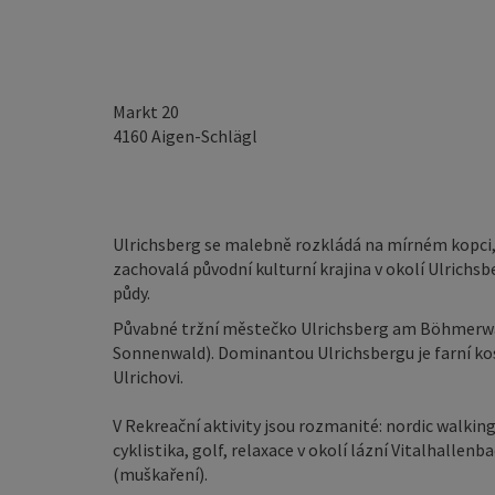
Markt 20
4160
Aigen-Schlägl
Ulrichsberg se malebně rozkládá na mírném kopci, 
zachovalá původní kulturní krajina v okolí Ulrich
půdy.
Půvabné tržní městečko Ulrichsberg am Böhmerwal
Sonnenwald). Dominantou Ulrichsbergu je farní ko
Ulrichovi.
V Rekreační aktivity jsou rozmanité: nordic walking
cyklistika, golf, relaxace v okolí lázní Vitalhallenb
(muškaření).