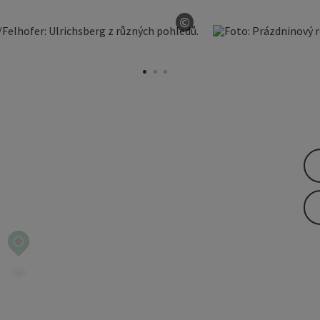
©
otevřít copyright