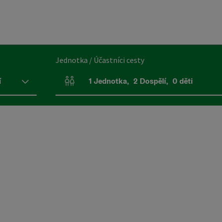
Jednotka / Účastníci cesty
í
1
Jednotka
,
2
Dospělí
,
0
děti
Počet jednotek a polí pro osoby