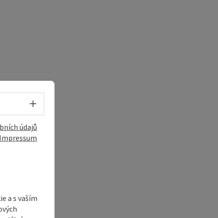
Volba jazyka - Otevřít menu
bních údajů
Impressum
e a s vaším
ových