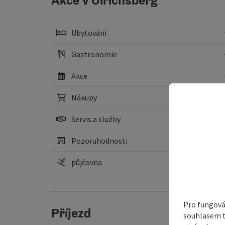
Akce v Ulrichsberg
Ubytování
Gastronomie
Akce
Nákupy
Servis a služby
Pozoruhodnosti
půjčovna
Pro fungová
Příjezd
souhlasem t