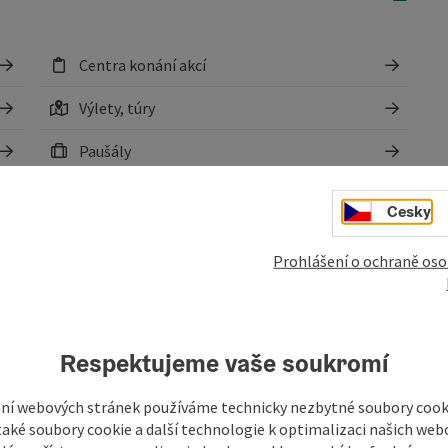
Centra konání akcí
Výlety, túry
Paušály
Rekreační zařízení
Cesky
Kulturní zařízení
Prohlášení o ochraně oso
Sportovní zařízení
Webové kamery
Respektujeme vaše soukromí
ní webových stránek používáme technicky nezbytné soubory cooki
aké soubory cookie a další technologie k optimalizaci našich web