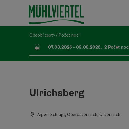
Accesskey
Accesskey
Accesskey
Obsah
Navigace
Začátek stránky
[0]
[1]
[2]
Období cesty / Počet nocí
07.08.2026
-
09.08.2026
,
2
Počet noc
Pole příjezdu a odjezdu
Ulrichsberg
Aigen-Schlägl, Oberösterreich, Österreich