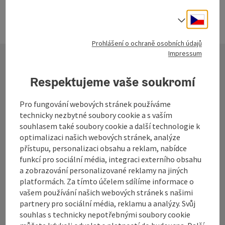
Cesky
Volba j
Prohlášení o ochraně osobních údajů
Impressum
Kontakt
Respektujeme vaše soukromí
Pro fungování webových stránek používáme
technicky nezbytné soubory cookie a s vaším
Turistické sdružení Mühlviertel
souhlasem také soubory cookie a další technologie k
optimalizaci našich webových stránek, analýze
přístupu, personalizaci obsahu a reklam, nabídce
Hauptplatz 19
funkcí pro sociální média, integraci externího obsahu
4190 Bad Leonfelden
a zobrazování personalizované reklamy na jiných
platformách. Za tímto účelem sdílíme informace o
+43 50 7263 100
vašem používání našich webových stránek s našimi
partnery pro sociální média, reklamu a analýzy. Svůj
souhlas s technicky nepotřebnými soubory cookie
info@muehlviertel.at