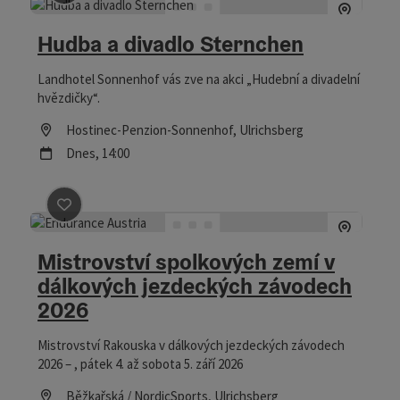
Označit příspěvek
: Hudba a divadlo Sternchen
Hudba a divadlo Sternchen
Landhotel Sonnenhof vás zve na akci „Hudební a divadelní
hvězdičky“.
Lokace
Hostinec-Penzion-Sonnenhof
, Ulrichsberg
další termín
Dnes,
14:00
Označit příspěvek
: Mistrovství spolkových zemí v dálk
Mistrovství spolkových zemí v
dálkových jezdeckých závodech
2026
Mistrovství Rakouska v dálkových jezdeckých závodech
2026 – , pátek 4. až sobota 5. září 2026
Lokace
Běžkařská / NordicSports
, Ulrichsberg