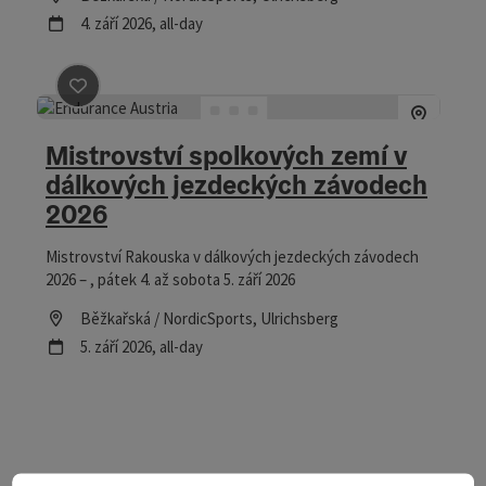
další termín
4.
září
2026
,
all-day
Označit příspěvek
: Mistrovství spolkových zemí v dálk
Mistrovství spolkových zemí v
dálkových jezdeckých závodech
2026
Mistrovství Rakouska v dálkových jezdeckých závodech
2026 – , pátek 4. až sobota 5. září 2026
Lokace
Běžkařská / NordicSports
, Ulrichsberg
další termín
5.
září
2026
,
all-day