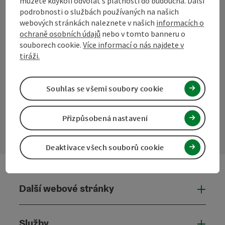
můžete kdykoli odvolat s platností do budoucna. Další
podrobnosti o službách používaných na našich
webových stránkách naleznete v našich
informacích o
ochraně osobních údajů
nebo v tomto banneru o
souborech cookie.
Více informací o nás najdete v
tiráži.
Facebook
Instagram
Pinterest
LinkedIn
Souhlas se všemi soubory cookie
Kontaktní formulář
Přizpůsobená nastavení
Otevř
Deaktivace všech souborů cookie
Další webové stránky
Dalš
Služby
Služ