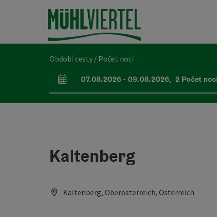
Accesskey
Accesskey
Accesskey
Obsah
Navigace
Začátek stránky
[0]
[1]
[2]
Období cesty / Počet nocí
07.08.2026
-
09.08.2026
,
2
Počet noc
Pole příjezdu a odjezdu
Kaltenberg
Kaltenberg, Oberösterreich, Österreich