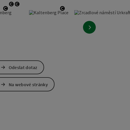
otevřít copyright
otevřít copyright
otevřít copyright
otevřít copyright
nächstes Element
Odeslat dotaz
Na webové stránky