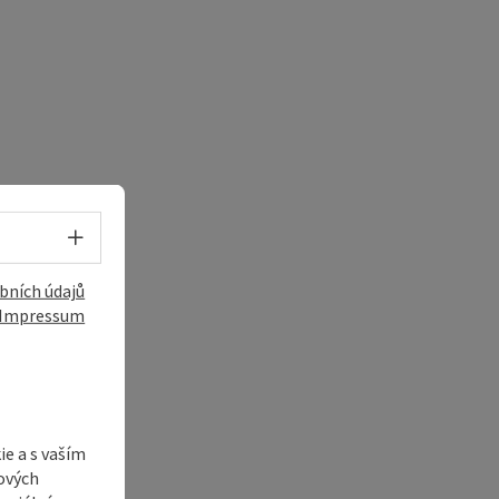
Volba jazyka - Otevřít menu
bních údajů
Impressum
e a s vaším
ových