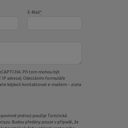
E-Mail
*
 reCAPTCHA. Při tom mohou být
. IP adresa). Odesláním formuláře
ete kdykoli kontaktovat e‑mailem – zcela
epovinné jméno) použije Turistická
otazu. Budou předány pouze v případě, že