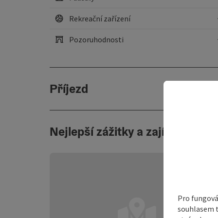
Rekreační zařízení
Pozoruhodnosti
Příjezd
Nejlepší zážitky a zajímavosti
Pro fungová
souhlasem t