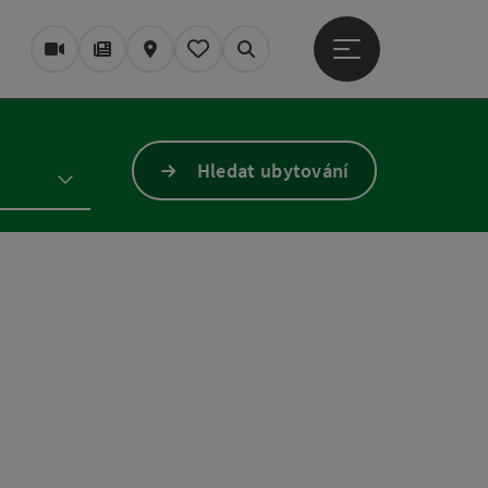
Otevřít hlavní men
Webové kamery
Časopis/Blog
Mapa
Zapamatované
Vyhledávání
Hledat ubytování