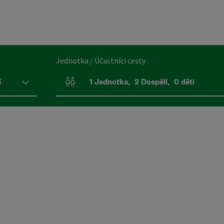
Jednotka / Účastníci cesty
í
1
Jednotka
,
2
Dospělí
,
0
děti
Počet jednotek a polí pro osoby