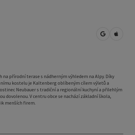
Otevřít v Map
Otevřít 
 na přírodní terase s nádherným výhledem na Alpy. Díky
nímu kostelu je Kaltenberg oblíbeným cílem výletů a
stinec Neubauer s tradiční a regionální kuchyní a přilehlým
u dovolenou. V centru obce se nachází základní škola,
lik menších firem.