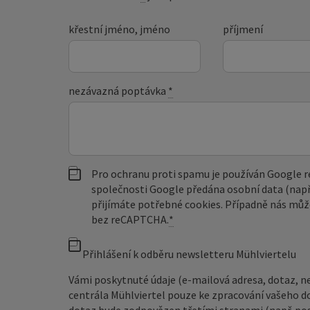
křestní jméno, jméno
příjmení
nezávazná poptávka
*
Pro ochranu proti spamu je používán Google
společnosti Google předána osobní data (např
přijímáte potřebné cookies. Případně nás můž
bez reCAPTCHA.
*
Přihlášení k odběru newsletteru Mühlviertelu
Vámi poskytnuté údaje (e-mailová adresa, dotaz, n
centrála Mühlviertel pouze ke zpracování vašeho d