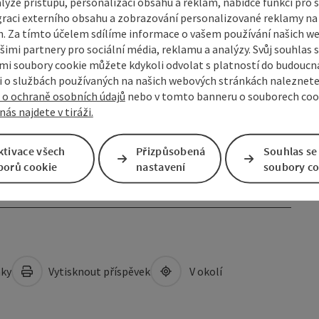
lýze přístupu, personalizaci obsahu a reklam, nabídce funkcí pro s
graci externího obsahu a zobrazování personalizované reklamy na 
. Za tímto účelem sdílíme informace o vašem používání našich w
šimi partnery pro sociální média, reklamu a analýzy. Svůj souhlas 
i soubory cookie můžete kdykoli odvolat s platností do budoucna
 o službách používaných na našich webových stránkách naleznete
evřít copyright
otevřít cop
 o ochraně osobních údajů
nebo v tomto banneru o souborech coo
nás najdete v tiráži.
Janská cesta
BioB
ktivace všech
Přizpůsobená
Souhlas se
borů cookie
nastavení
soubory co
nächstes
mky
Vytisknout příspěvek
V okolí