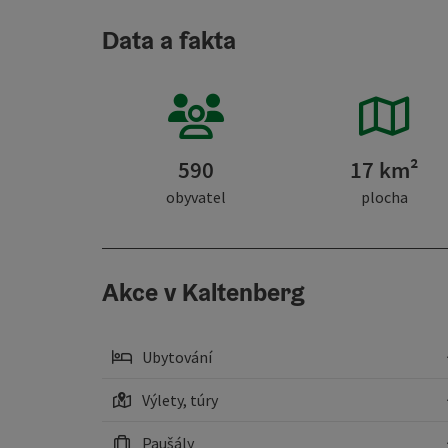
Data a fakta
590
17 km²
obyvatel
plocha
Akce v Kaltenberg
Ubytování
Výlety, túry
Paušály