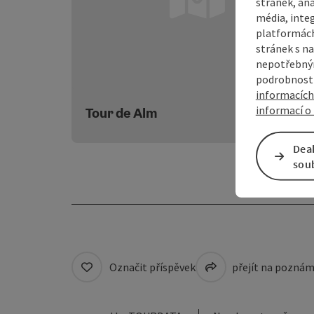
stránek, ana
média, inte
platformách
stránek s na
nepotřebným
podrobnosti
ot
informacích
informací o 
Tour de Alm
Dea
sou
Označit příspěvek
přejít na pozná