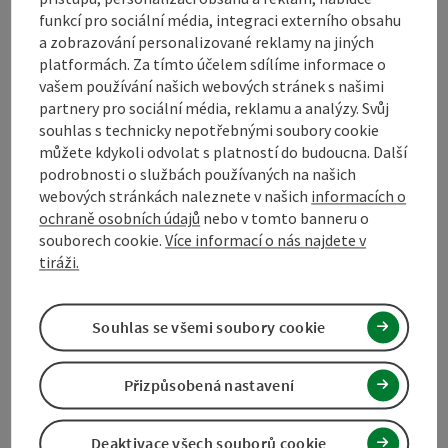
Kaltenberg
funkcí pro sociální média, integraci externího obsahu
prázdninové byty, penzion / penze, soukromý pokoj
a zobrazování personalizované reklamy na jiných
platformách. Za tímto účelem sdílíme informace o
Nová chata z regionálního dřeva. Pronajímá se pouze
vašem používání našich webových stránek s našimi
nekuřákům.
partnery pro sociální média, reklamu a analýzy. Svůj
souhlas s technicky nepotřebnými soubory cookie
W-LAN (zdarma)
domácí zvířata povolena
sauna
můžete kdykoli odvolat s platností do budoucna. Další
podrobnosti o službách používaných na našich
webových stránkách naleznete v našich
informacích o
ochraně osobních údajů
nebo v tomto banneru o
souborech cookie.
Více informací o nás najdete v
Označit příspěvek
: Privatzimmer und Blockhaus Kern
tiráži.
Privatzimmer und Blockhaus Kern
Souhlas se všemi soubory cookie
Kaltenberg
chata, soukromý pokoj
Přizpůsobená nastavení
Nacházíme se přímo v centru obce Kaltenberg a ležíme přímo
na Johannesweg. Můžete přespat buď v našich
Deaktivace všech souborů cookie