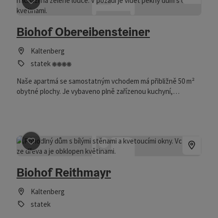
Označit příspěvek
: Biohof Obereibensteiner
Biohof Obereibensteiner
Kaltenberg
4 květiny
statek
Naše apartmá se samostatným vchodem má přibližně 50 m²
obytné plochy. Je vybaveno plně zařízenou kuchyní,
koupelnou, WC, ložnicí s manželskou postelí, televizí a
internetem. Naše hospodářství je vzdáleno asi 600 m od
Johannesweg. Naším hostům nabízíme bohatý snídaně koš s
vlastnoručně upečeným chlebem. K uvolnění po namáhavé
túře je k dispozici velká zahrada s místem na
Označit příspěvek
: Biohof Reithmayr
grilování/táborák.
Biohof Reithmayr
Kaltenberg
statek