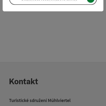
dvoulůžkových pokojích, nebo v dřevěné chatě. Tam je k
dispozici 6 postelí s prostorovým oddělením. Dále vám je k
domácí zvířata povolena
dispozici slunná terasa, otevřený krb na grilování a útulný
prostor pro setkávání. Pro osoby, které chtějí pohodlně
turistiku bez zavazadel, doporučujeme naše nabídky na
Johannesweg (včetně transferu).
Kontakt
Turistické sdružení Mühlviertel