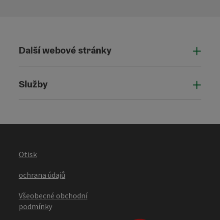
Další webové stránky
Dalš
Služby
Služ
Otisk
ochrana údajů
Všeobecné obchodní
podmínky