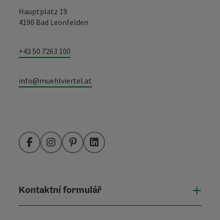
Hauptplatz 19
4190 Bad Leonfelden
+43 50 7263 100
info@muehlviertel.at
Facebook
Instagram
Pinterest
LinkedIn
Kontaktní formulář
Otevř