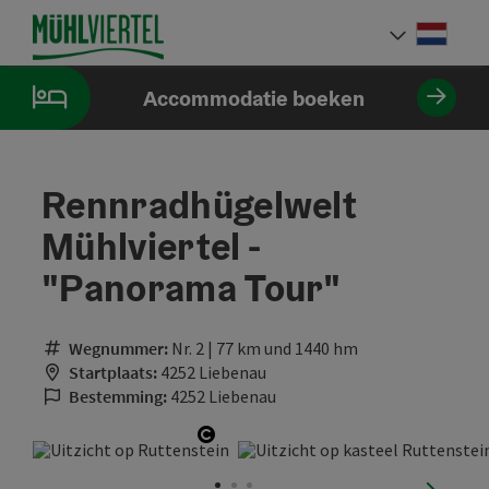
Accesskey
Accesskey
Accesskey
Inhoud
Navigatie
Paginabegin
[0]
[1]
[2]
Neder
Taalke
Accommodatie boeken
Rennradhügelwelt
Mühlviertel -
"Panorama Tour"
Wegnummer:
Nr. 2 | 77 km und 1440 hm
Startplaats:
4252 Liebenau
Bestemming:
4252 Liebenau
Start Copyright
nächste