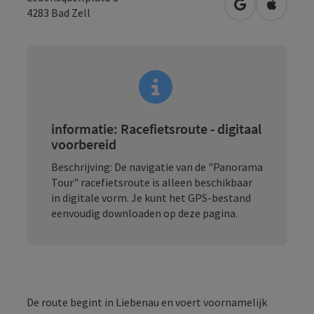
Openen in Go
Openen 
4283
Bad Zell
informatie: Racefietsroute - digitaal
voorbereid
Beschrijving: De navigatie van de "Panorama
Tour" racefietsroute is alleen beschikbaar
in digitale vorm. Je kunt het GPS-bestand
eenvoudig downloaden op deze pagina.
De route begint in Liebenau en voert voornamelijk