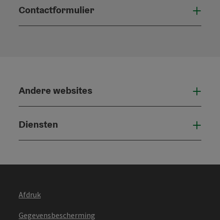
Contactformulier
Open
Andere websites
And
Diensten
Die
Afdruk
Gegevensbescherming