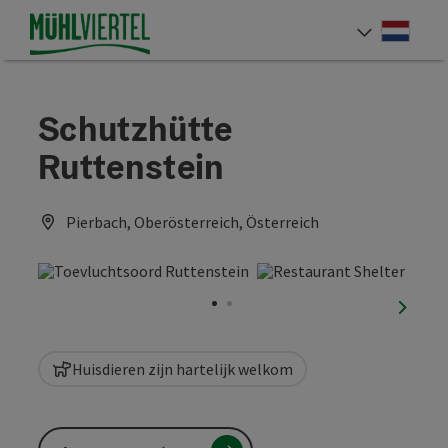
Accesskey
Accesskey
Accesskey
Inhoud
Navigatie
Paginabegin
[0]
[1]
[2]
Neder
Taalke
Schutzhütte
Ruttenstein
Pierbach, Oberösterreich, Österreich
nächst
Huisdieren zijn hartelijk welkom