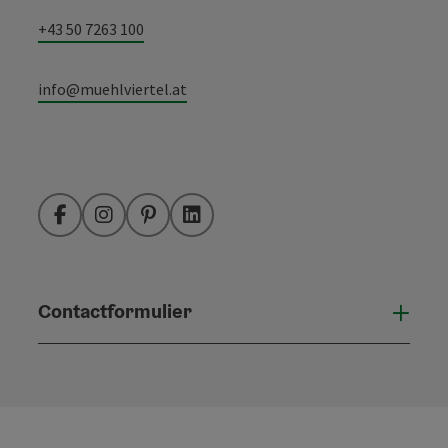
+43 50 7263 100
info@muehlviertel.at
Facebook
Instagram
Pinterest
LinkedIn
Contactformulier
Open