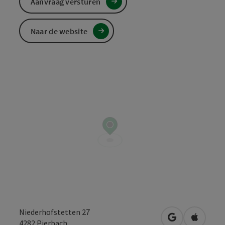
Aanvraag versturen
Naar de website
Niederhofstetten 27
Openen in Go
Openen 
4282
Pierbach