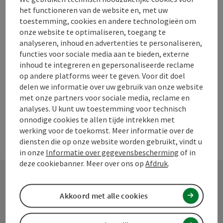
Wij bevinden ons direct in het dorpscentrum van Kaltenberg
het functioneren van de website en, met uw
en liggen direct aan de Johannesweg. U kunt overnachten in
toestemming, cookies en andere technologieën om
onze tweepersoonskamers of in de blokhut. Daar zijn 6
onze website te optimaliseren, toegang te
bedden met ruimteafbakening beschikbaar. Verder hebt u
Huisdieren toegestaan
analyseren, inhoud en advertenties te personaliseren,
beschikking over een zonnig terras, een open haard om te
functies voor sociale media aan te bieden, externe
grillen, en een gezellige ruimte om samen te zijn. Voor
inhoud te integreren en gepersonaliseerde reclame
personen die comfortabel willen wandelen zonder bagage,
op andere platforms weer te geven. Voor dit doel
raden wij onze Johannesweg-aanbiedingen aan (inclusief
delen we informatie over uw gebruik van onze website
transfer).
met onze partners voor sociale media, reclame en
analyses. U kunt uw toestemming voor technisch
onnodige cookies te allen tijde intrekken met
werking voor de toekomst. Meer informatie over de
diensten die op onze website worden gebruikt, vindt u
in onze
Informatie over gegevensbescherming
of in
deze cookiebanner. Meer over ons op
Afdruk
.
Contact
Akkoord met alle cookies