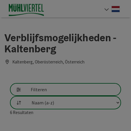
Accesskey
Accesskey
Accesskey
Inhoud
Navigatie
Paginabegin
[0]
[1]
[2]
Neder
Taalke
Verblijfsmogelijkheden -
Kaltenberg
Kaltenberg, Oberösterreich, Österreich
Filteren
Filtering
6
Resultaten