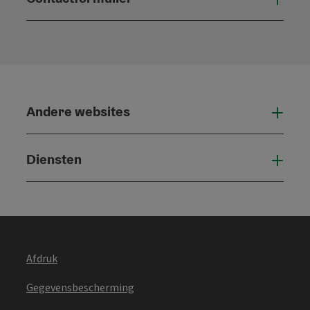
Open
Andere websites
And
Diensten
Die
Afdruk
Gegevensbescherming