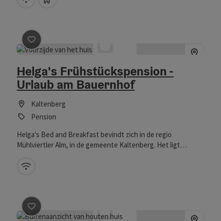
Johannesweg, honden welkom
Bijdrage aankruisen
: Helga's Frühstückspension - Urlau
Helga's Frühstückspension -
Urlaub am Bauernhof
Kaltenberg
Pension
Helga's Bed and Breakfast bevindt zich in de regio
Mühlviertler Alm, in de gemeente Kaltenberg. Het ligt
bovendien direct aan de populaire Johannesweg en op
slechts vijf minuten loopafstand van het dorpscentrum.
W-LAN (gratis)
Onze gasten hebben toegang tot twee
tweepersoonskamers en een ontbijtruimte met TV-hoek.
Badkamer en toilet bevinden zich op de gang. Er is een grote
tuin met een vuurplaats aanwezig.
Bijdrage aankruisen
: Natur Urlaub Kaltenberg