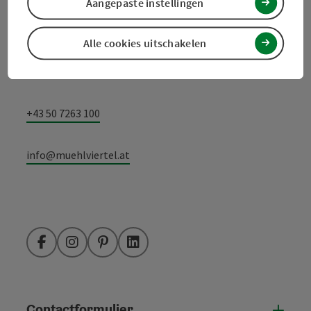
Aangepaste instellingen
Toerismevereniging Mühlviertel
Alle cookies uitschakelen
Hauptplatz 19
4190 Bad Leonfelden
+43 50 7263 100
info@muehlviertel.at
Facebook
Instagram
Pinterest
LinkedIn
Contactformulier