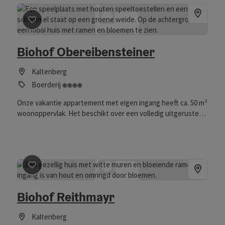
Bijdrage aankruisen
: Biohof Obereibensteiner
Biohof Obereibensteiner
Kaltenberg
4 bloemen
Boerderij
Onze vakantie appartement met eigen ingang heeft ca. 50 m²
woonoppervlak. Het beschikt over een volledig uitgeruste
keuken, badkamer, toilet, slaapkamer met
tweepersoonsbed, tv en internet. Onze boerderij ligt op ca.
600m van de Johannesweg. We bieden onze gasten een
rijkelijk ontbijtkorf met zelfgebakken brood. Ter afsluiting
van een vermoeiende wandeling is er een grote tuin
Bijdrage aankruisen
: Biohof Reithmayr
beschikbaar voor ontspanning met
barbecueplaats/vuurplaats. Dieren op de boerderij: koeien,
Biohof Reithmayr
kalfjes, varkens, ganzen en katten.
Kaltenberg