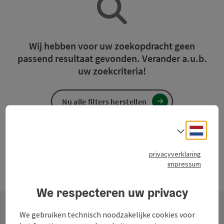
Wij hebben voor uw zoekopdracht geen
passend resultaat gevonden. Verander a.u.b.
uw zoekcriteria!
Nu alle filters herstellen
Neder
Taalke
privacyverklaring
impressum
We respecteren uw privacy
We gebruiken technisch noodzakelijke cookies voor