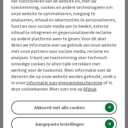
het functioneren van de website en, met uw
Contact
toestemming, cookies en andere technologieën om
onze website te optimaliseren, toegang te
analyseren, inhoud en advertenties te personaliseren,
functies voor sociale media aan te bieden, externe
Toerismevereniging Mühlviertel
inhoud te integreren en gepersonaliseerde reclame
op andere platforms weer te geven. Voor dit doel
Hauptplatz 19
delen we informatie over uw gebruik van onze website
4190 Bad Leonfelden
met onze partners voor sociale media, reclame en
analyses. U kunt uw toestemming voor technisch
onnodige cookies te allen tijde intrekken met
+43 50 7263 100
werking voor de toekomst. Meer informatie over de
diensten die op onze website worden gebruikt, vindt u
info@muehlviertel.at
in onze
Informatie over gegevensbescherming
of in
deze cookiebanner. Meer over ons op
Afdruk
.
Akkoord met alle cookies
Facebook
Instagram
Pinterest
LinkedIn
Aangepaste instellingen