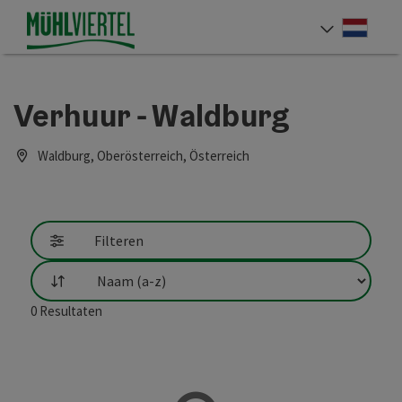
Accesskey
Accesskey
Accesskey
Inhoud
Navigatie
Paginabegin
[0]
[1]
[2]
Neder
Taalke
Verhuur - Waldburg
Waldburg, Oberösterreich, Österreich
Filteren
Filtering
0
Resultaten