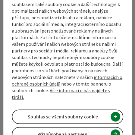
Kontakt
souhlasem také soubory cookie a další technologie k
optimalizaci našich webových stránek, analýze
přístupu, personalizaci obsahu a reklam, nabídce
funkcí pro sociální média, integraci externího obsahu
Turistické sdružení Mühlviertel
a zobrazování personalizované reklamy na jiných
platformách. Za tímto účelem sdílíme informace o
Hauptplatz 19
vašem používání našich webových stránek s našimi
4190 Bad Leonfelden
partnery pro sociální média, reklamu a analýzy. Svůj
souhlas s technicky nepotřebnými soubory cookie
můžete kdykoli odvolat s platností do budoucna. Další
+43 50 7263 100
podrobnosti o službách používaných na našich
webových stránkách naleznete v našich
informacích o
ochraně osobních údajů
nebo v tomto banneru o
info@muehlviertel.at
souborech cookie.
Více informací o nás najdete v
tiráži.
Souhlas se všemi soubory cookie
Facebook
Instagram
Pinterest
LinkedIn
Přizpůsobená nastavení