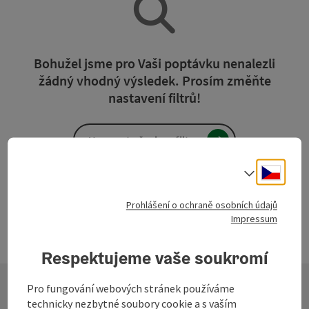
Bohužel jsme pro Vaši poptávku nenalezli
žádný vhodný výsledek. Prosím změňte
nastavení filtrů!
Vymazat všechny filtry
Cesky
Volba j
Prohlášení o ochraně osobních údajů
Impressum
Respektujeme vaše soukromí
Pro fungování webových stránek používáme
technicky nezbytné soubory cookie a s vaším