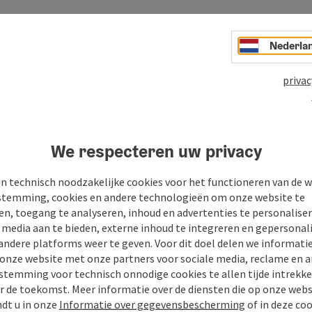
Nederla
privac
Je bericht aan de vaka
We respecteren uw privacy
Mühlviertel
n technisch noodzakelijke cookies voor het functioneren van de w
temming, cookies en andere technologieën om onze website te
en, toegang te analyseren, inhoud en advertenties te personaliser
e media aan te bieden, externe inhoud te integreren en gepersonal
Velden met
*
zijn verplicht
andere platforms weer te geven. Voor dit doel delen we informati
 onze website met onze partners voor sociale media, reclame en a
Voornaam
Achternaaam
stemming voor technisch onnodige cookies te allen tijde intrekk
r de toekomst. Meer informatie over de diensten die op onze web
ndt u in onze
Informatie over gegevensbescherming
of in deze co