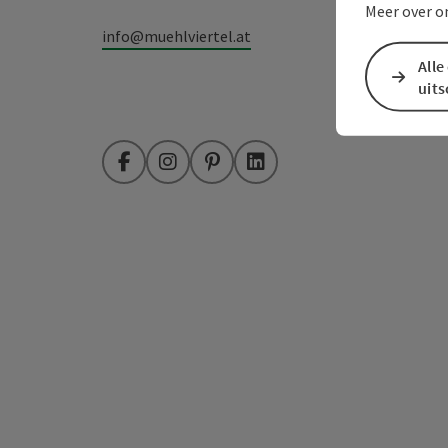
Meer over o
info@muehlviertel.at
Alle
uit
Facebook
Instagram
Pinterest
LinkedIn