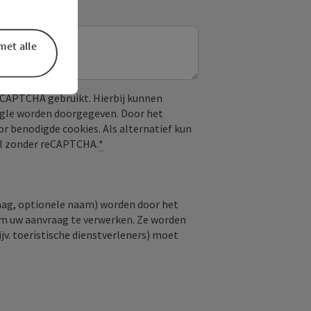
met alle
CAPTCHA gebruikt. Hierbij kunnen
ogle worden doorgegeven. Door het
or benodigde cookies. Als alternatief kun
aal zonder reCAPTCHA.
*
raag, optionele naam) worden door het
om uw aanvraag te verwerken. Ze worden
jv. toeristische dienstverleners) moet