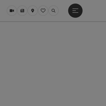
Startmenu openen
Webcams
Tijdschrift/Blog
Kaart
Mijn notitieblok
Zoek op