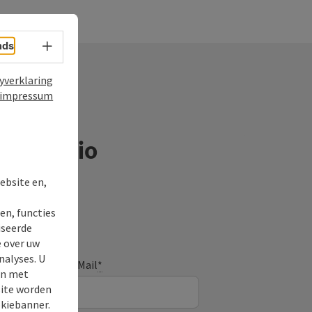
nds
Taalkeuze - menu openen
yverklaring
impressum
ntieregio
ebsite en,
en, functies
iseerde
e over uw
nalyses. U
E-Mail
*
en met
site worden
okiebanner.