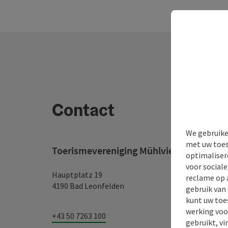
Contact
We gebruike
met uw toes
Toerismevereniging Mühlviertel
optimaliser
voor social
Hauptplatz 19
reclame op 
4190 Bad Leonfelden
gebruik van
kunt uw toe
werking voo
+43 50 7263 100
gebruikt, vi