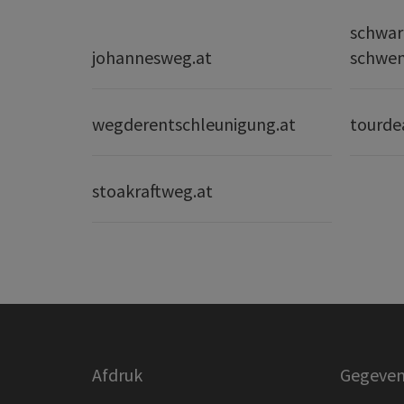
schwar
johannesweg.at
schwe
wegderentschleunigung.at
tourde
stoakraftweg.at
Afdruk
Gegeven