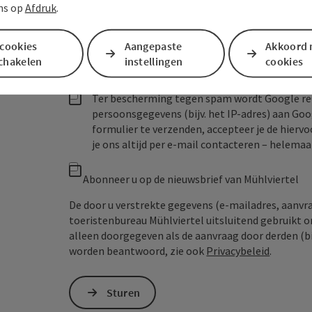
ns op
Afdruk
.
Vrijblijvende aanvraag
*
 cookies
Aangepaste
Akkoord 
schakelen
instellingen
cookies
Ter bescherming tegen spam wordt Google re
persoonsgegevens (bijv. het IP-adres) aan Go
formulier te verzenden, accepteer je de hiervo
je ons altijd per e‑mail contacteren – helem
Abonneer u op de nieuwsbrief van Mühlviertel
De door u verstrekte gegevens (e-mailadres, aanv
toeristenbureau Mühlviertel uitsluitend gebruikt 
alleen doorgegeven als de aanvraag door derden (bi
worden beantwoord, zie ook
Privacybeleid
.
Sturen